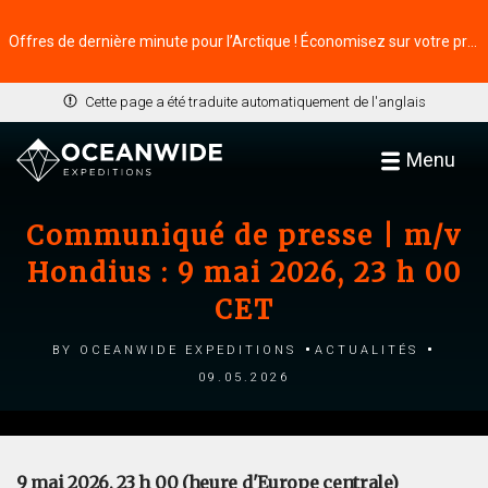
Offres de dernière minute pour l’Arctique ! Économisez sur votre prochaine aventure ⭢
Cette page a été traduite automatiquement de l'anglais
Menu
Communiqué de presse | m/v
Hondius : 9 mai 2026, 23 h 00
CET
by Oceanwide Expeditions
Actualités
09.05.2026
9 mai 2026, 23 h 00 (heure d'Europe centrale)