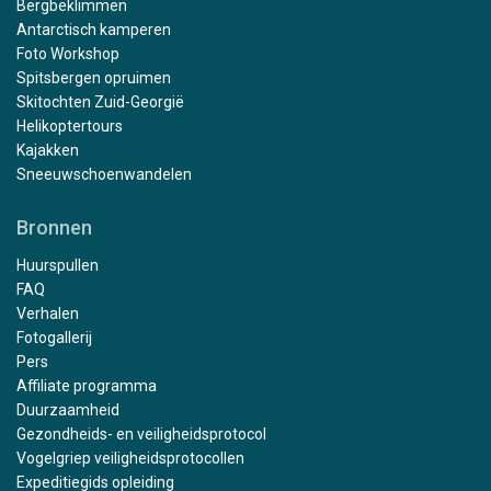
Bergbeklimmen
Antarctisch kamperen
Foto Workshop
Spitsbergen opruimen
Skitochten Zuid-Georgië
Helikoptertours
Kajakken
Sneeuwschoenwandelen
Bronnen
Huurspullen
FAQ
Verhalen
Fotogallerij
Pers
Affiliate programma
Duurzaamheid
Gezondheids- en veiligheidsprotocol
Vogelgriep veiligheidsprotocollen
Expeditiegids opleiding