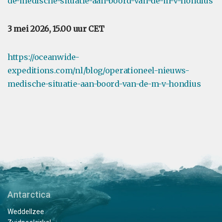
de-medische-situatie-aan-boord-van-de-m-v-hondius
3 mei 2026, 15.00 uur CET
https://oceanwide-
expeditions.com/nl/blog/operationeel-nieuws-
medische-situatie-aan-boord-van-de-m-v-hondius
Antarctica
Weddellzee