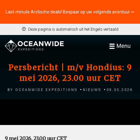
Last-minute Arctische deals! Bespaar op uw volgende avontuur ⭢
Deze pagina is automatisch uit het Engels vertaald
Menu
Persbericht | m/v Hondius: 9
mei 2026, 23.00 uur CET
by Oceanwide Expeditions
Nieuws
09.05.2026
9 mei 2026, 23.00 uur CET