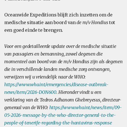
Oceanwide Expeditions blijft zich inzetten om de
medische situatie aan boord van
de m/v Hondius
tot
een goed einde te brengen.
Voor een gedetailleerde update over de medische situatie
van passagiers en bemanning, zowel degenen die
momenteel aan boord van de m/v Hondius zijn als degenen
die in verschillende landen medische zorg ontvangen,
verwijzen wij u vriendelijk naar de WHO:
https://www.who.int/emergencies/disease-outbreak-
news/item/2026-DON600
. Hieronder vindt u een
verklaring van dr. Tedros Adhanom Ghebreyesus, directeur-
generaal van de WHO:
https://www.who.int/news/item/09-
05-2026-message-by-the-who-director-general-to-the-
people-of-tenerife-regarding-the-hantavirus-response