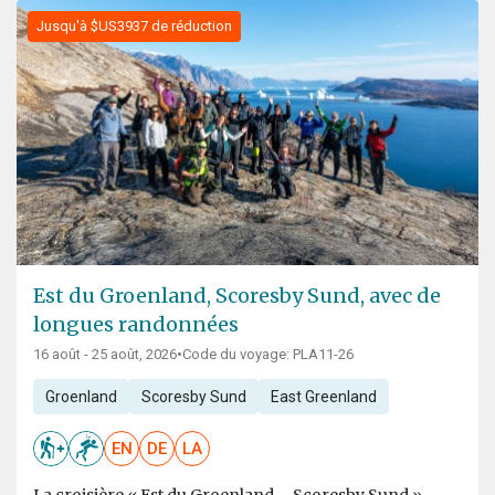
Jusqu'à $US3937 de réduction
Est du Groenland, Scoresby Sund, avec de
longues randonnées
16 août - 25 août, 2026
•
Code du voyage: PLA11-26
Groenland
Scoresby Sund
East Greenland
EN
DE
LA