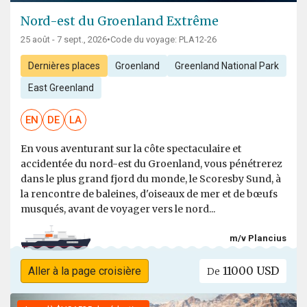
Nord-est du Groenland Extrême
25 août - 7 sept., 2026
•
Code du voyage: PLA12-26
Dernières places
Groenland
Greenland National Park
East Greenland
EN
DE
LA
En vous aventurant sur la côte spectaculaire et
accidentée du nord-est du Groenland, vous pénétrerez
dans le plus grand fjord du monde, le Scoresby Sund, à
la rencontre de baleines, d'oiseaux de mer et de bœufs
musqués, avant de voyager vers le nord...
m/v Plancius
11000 USD
Aller à la page croisière
De