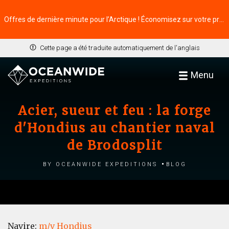
Offres de dernière minute pour l’Arctique ! Économisez sur votre prochaine aventure ⭢
Cette page a été traduite automatiquement de l'anglais
Menu
Acier, sueur et feu : la forge
d'Hondius au chantier naval
de Brodosplit
by Oceanwide Expeditions
Blog
Navire:
m/v Hondius