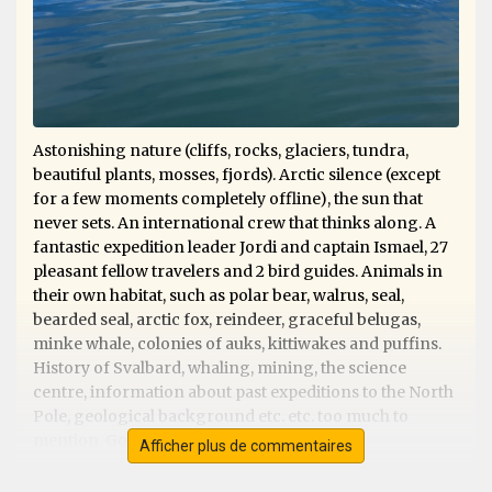
Astonishing nature (cliffs, rocks, glaciers, tundra,
beautiful plants, mosses, fjords). Arctic silence (except
for a few moments completely offline), the sun that
never sets. An international crew that thinks along. A
fantastic expedition leader Jordi and captain Ismael, 27
pleasant fellow travelers and 2 bird guides. Animals in
their own habitat, such as polar bear, walrus, seal,
bearded seal, arctic fox, reindeer, graceful belugas,
minke whale, colonies of auks, kittiwakes and puffins.
History of Svalbard, whaling, mining, the science
centre, information about past expeditions to the North
Pole, geological background etc. etc. too much to
mention. Good food and good weather!
Afficher plus de commentaires