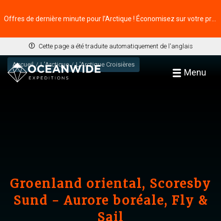
Offres de dernière minute pour l’Arctique ! Économisez sur votre prochaine aventure ⭢
Cette page a été traduite automatiquement de l'anglais
Accueil
L'Arctique
L'Arctique Croisières
Menu
Groenland oriental, Scoresby
Sund - Aurore boréale, Fly &
Sail