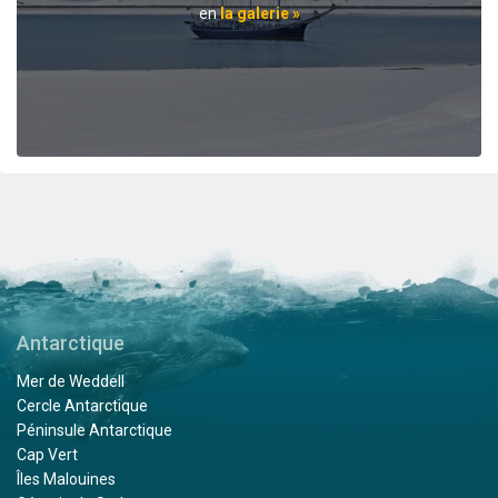
en
la galerie »
Trip of a lifetime
par Christian Dreyer
L'Arctique
We were a 25 guest birthday trip, it was spectacular and
lots of fun! The s/v Rembrandt van Rijn is a wonderful
ship, charming and comfortable. You get a taste of
arctic exploring, somewhat softened by modern
comfort. The guides are excellent - very
knowledgeable, experienced, and friendly. The food is
fine, the drinks affordable, and the captain knows his
way around arctic waters!! An experience we will
Antarctique
remember for the rest of our lives.
Mer de Weddell
Cercle Antarctique
Péninsule Antarctique
Cap Vert
Îles Malouines