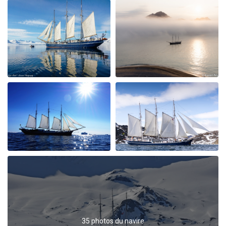
3 hours one morning having been called at 4 am for an
exceptional sighting and all the ship crew helped make
this very special. Please pass our thanks onto the whole
team.
Reise nach Nord-West-Spitzbergen
par Michael Popp
L'Arctique
Wir hatten 10 unvergessliche Tage an Bord der
Rembrandt van Rijn und unsere Erwartungen wurden
teilweise mehr als erfüllt. Einen besonderen Dank gilt
der Crew um Kapitän Hans Joachim und den Guides
Jordi und Fritz, welche mit seemännischem Können
und sehr fundiertem Wissen stets für neue Eindrücke
und Informationen sorgten. Nochmals herzlichen
Dank Bettina und Michael
35 photos du navire