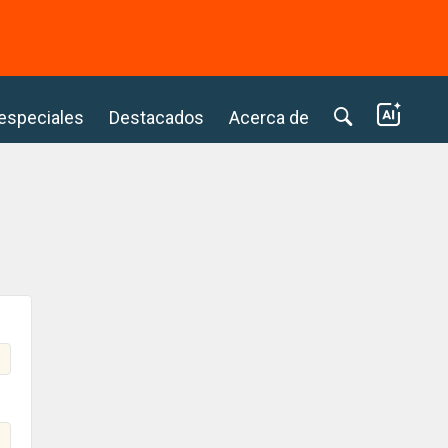
⭢
 especiales
Destacados
Acerca de