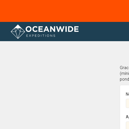
Página principal
Grac
(míni
pond
N
A