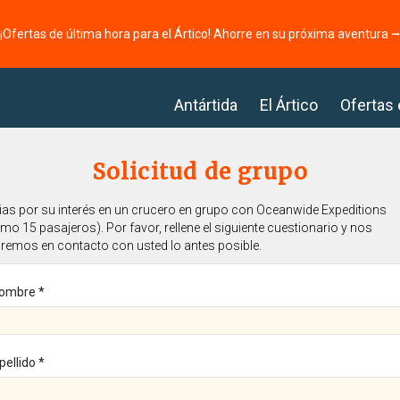
¡Ofertas de última hora para el Ártico! Ahorre en su próxima aventura 
Antártida
El Ártico
Ofertas
Solicitud de grupo
ias por su interés en un crucero en grupo con Oceanwide Expeditions
mo 15 pasajeros). Por favor, rellene el siguiente cuestionario y nos
remos en contacto con usted lo antes posible.
ombre *
pellido *