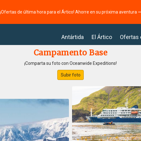
¡Ofertas de última hora para el Ártico! Ahorre en su próxima aventura 
Antártida
El Ártico
Ofertas
Campamento Base
¡Comparta su foto con Oceanwide Expeditions!
Subir foto