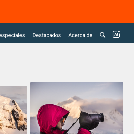
⭢
 especiales
Destacados
Acerca de