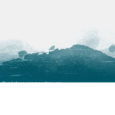
Conéctese con nosotros en:
Sede central
+31 (0)118 410 410