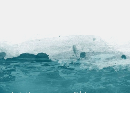
Antártida
El Ártico
Mar de Weddell
Groenlandia
Círculo Polar Antártico
Islandia
Península Antártica
Jan Mayen
Cabo Verde
Svalbard
Islas Malvinas