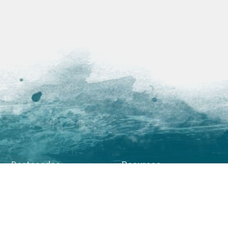
Destacados
Recursos
Buceo polar
Alquiler de material
Esquí de montaña
PF
Montañismo
Historias
Camping Antártico
Galería de fotos
Taller de fotografía
Prensa