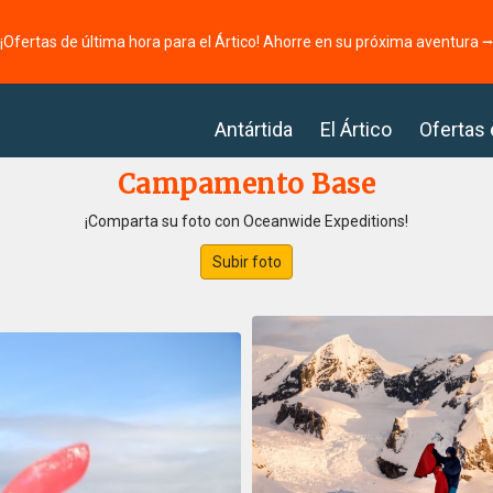
¡Ofertas de última hora para el Ártico! Ahorre en su próxima aventura 
Antártida
El Ártico
Ofertas
Campamento Base
¡Comparta su foto con Oceanwide Expeditions!
Subir foto