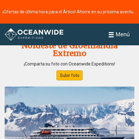
¡Ofertas de última hora para el Ártico! Ahorre en su próxima aventura ⭢
Página principal
Galería de fotos
Menú
Nordeste de Groenlandia
Extremo
¡Comparta su foto con Oceanwide Expeditions!
Subir foto