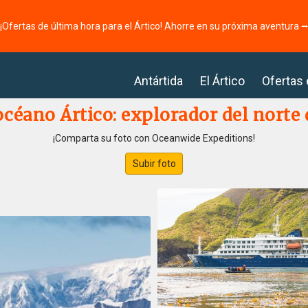
¡Ofertas de última hora para el Ártico! Ahorre en su próxima aventura 
Antártida
El Ártico
Ofertas
 océano Ártico: explorador del norte
¡Comparta su foto con Oceanwide Expeditions!
Subir foto