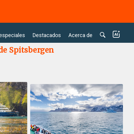
⭢
 especiales
Destacados
Acerca de
 de Spitsbergen