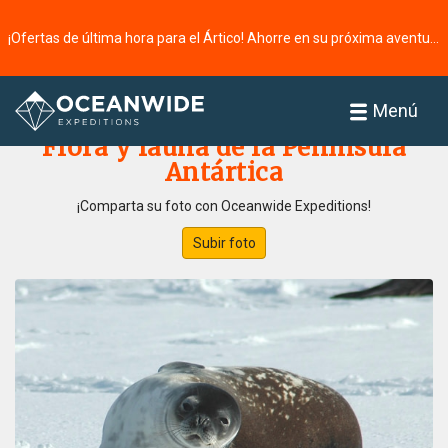
¡Ofertas de última hora para el Ártico! Ahorre en su próxima aventura ⭢
Página principal
Galería de fotos
Menú
Flora y fauna de la Península
Antártica
¡Comparta su foto con Oceanwide Expeditions!
Subir foto