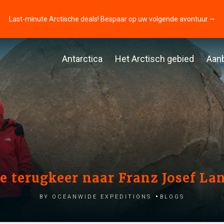
Last-minute Arctische deals! Bespaar op uw volgende avontuur ⭢
Antarctica
Het Arctisch gebied
Aan
e terugkeer naar Franz Josef La
by Oceanwide Expeditions
Blogs