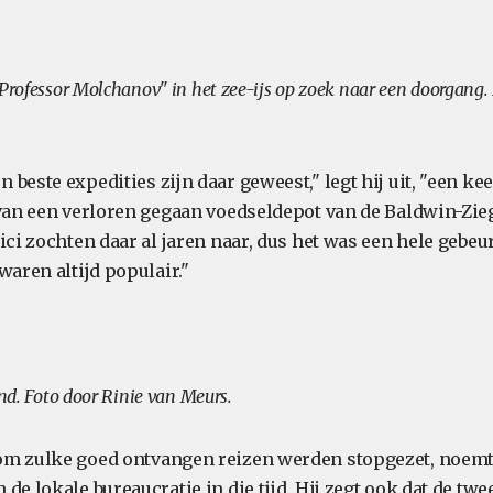
"Professor Molchanov" in het zee-ijs op zoek naar een doorgang.
beste expedities zijn daar geweest," legt hij uit, "een ke
 van een verloren gegaan voedseldepot van de Baldwin-Zie
ici zochten daar al jaren naar, dus het was een hele gebeu
waren altijd populair."
and. Foto door Rinie van Meurs.
om zulke goed ontvangen reizen werden stopgezet, noemt
de lokale bureaucratie in die tijd. Hij zegt ook dat de tw