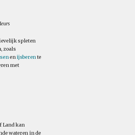
Meurs
ievelijk spleten
, zoals
ssen
en
ijsberen
te
eren met
f Land kan
nde wateren in de