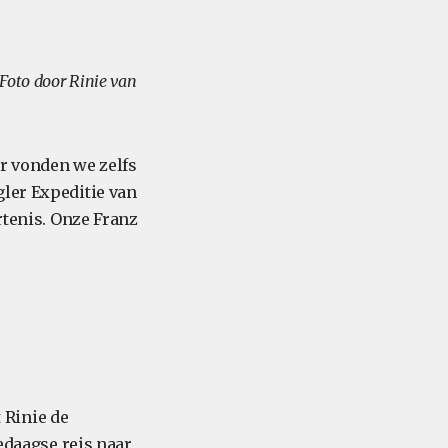
 Foto door Rinie van
er vonden we zelfs
gler Expeditie van
rtenis. Onze Franz
 Rinie de
eedaagse reis naar