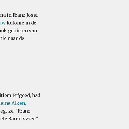
a in Franz Josef
uw
kolonie in de
 ook genieten van
tie naar de
itiem Erfgoed, had
leine Alken
,
egt ze. "Franz
ele Barentszzee."