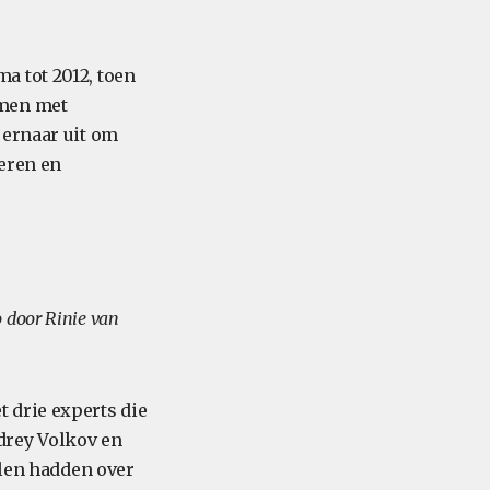
a tot 2012, toen
emen met
 ernaar uit om
eren en
o door Rinie van
 drie experts die
drey Volkov en
llen hadden over