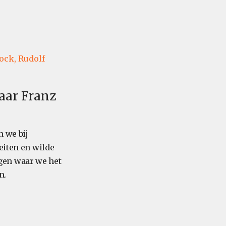
ock,
Rudolf
naar Franz
 we bij
eiten en wilde
gen waar we het
n.