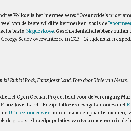
drey Volkov is het hiermee eens: "Oceanwide's programm
p veel van de beste wildlife kenmerken, zoals de
Ivoormee
ische basis,
Nagurskoye
. Geschiedenisliefhebbers zullen
Georgy Sedov overwinterde in 1913 - 14 tijdens zijn expedi
n bij Rubini Rock, Franz Josef Land. Foto door Rinie van Meurs.
, die het Open Oceaan Project leidt voor de Vereniging Mar
 Franz Josef Land. "Er zijn talloze zeevogelkolonies met
K
n en
Drieteenmeeuwen
, om er maar een paar te noemen," z
ook de grootste broedpopulaties van Ivoormeeuwen in de h