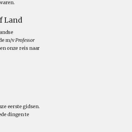
 waren.
f Land
landse
 de m/v
Professor
 en onze reis naar
ze eerste gidsen.
oede dingen te