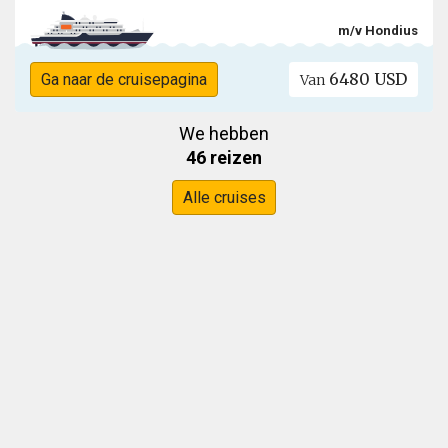
m/v Hondius
6480 USD
Ga naar de cruisepagina
Van
We hebben
46 reizen
Alle cruises