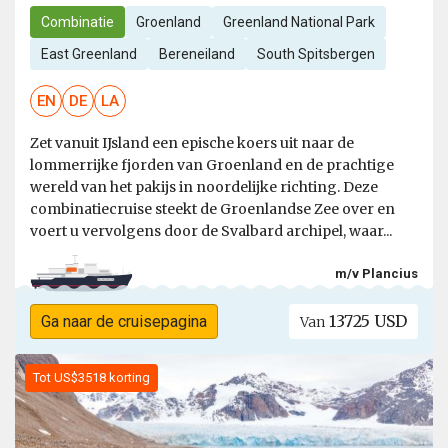
Combinatie
Groenland
Greenland National Park
East Greenland
Bereneiland
South Spitsbergen
EN
DE
LA
Zet vanuit IJsland een epische koers uit naar de
lommerrijke fjorden van Groenland en de prachtige
wereld van het pakijs in noordelijke richting. Deze
combinatiecruise steekt de Groenlandse Zee over en
voert u vervolgens door de Svalbard archipel, waar...
m/v Plancius
13725 USD
Ga naar de cruisepagina
Van
Tot US$3518 korting