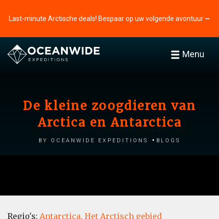
Last-minute Arctische deals! Bespaar op uw volgende avontuur ⭢
Menu
De kleine zoogdieren van
Arctica en Antarctica
by Oceanwide Expeditions
Blogs
Regio's:
Antarctica,
Het Arctisch gebied