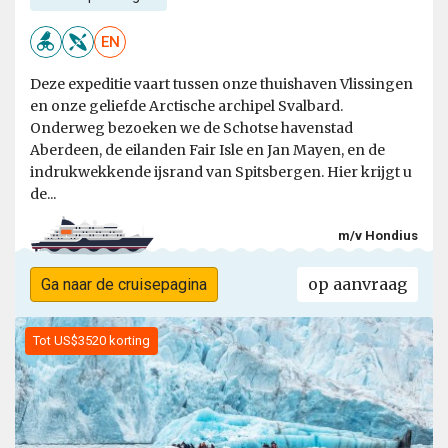
EN
Deze expeditie vaart tussen onze thuishaven Vlissingen
en onze geliefde Arctische archipel Svalbard.
Onderweg bezoeken we de Schotse havenstad
Aberdeen, de eilanden Fair Isle en Jan Mayen, en de
indrukwekkende ijsrand van Spitsbergen. Hier krijgt u
de...
m/v Hondius
op aanvraag
Ga naar de cruisepagina
Tot US$3520 korting