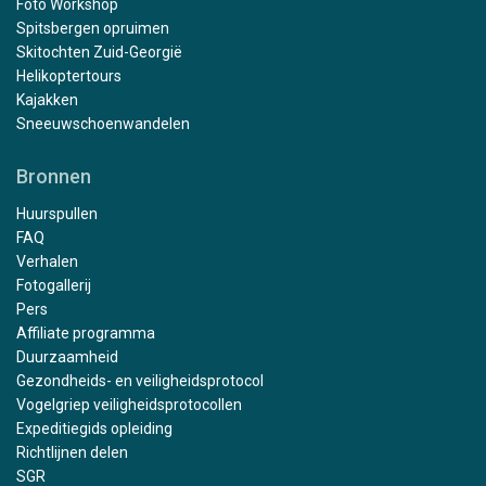
Foto Workshop
Spitsbergen opruimen
Skitochten Zuid-Georgië
Helikoptertours
Kajakken
Sneeuwschoenwandelen
Bronnen
Huurspullen
FAQ
Verhalen
Fotogallerij
Pers
Affiliate programma
Duurzaamheid
Gezondheids- en veiligheidsprotocol
Vogelgriep veiligheidsprotocollen
Expeditiegids opleiding
Richtlijnen delen
SGR