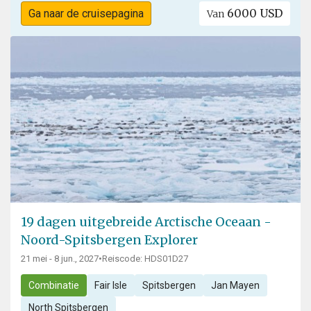
6000 USD
Ga naar de cruisepagina
Van
19 dagen uitgebreide Arctische Oceaan -
Noord-Spitsbergen Explorer
21 mei - 8 jun., 2027
•
Reiscode: HDS01D27
Combinatie
Fair Isle
Spitsbergen
Jan Mayen
North Spitsbergen