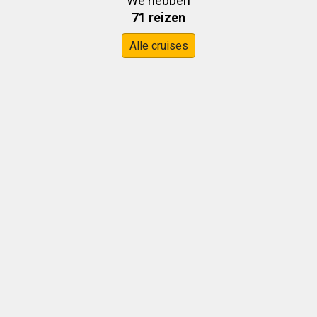
We hebben
71 reizen
Alle cruises