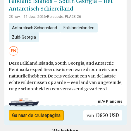
Falkland Islands – South Georgia – Het
Antarctisch Schiereiland
23 nov. - 11 dec., 2026
•
Reiscode: PLA23-26
Antarctisch Schiereiland
Falklandeilanden
Zuid-Georgia
EN
Deze Falkland Islands, South Georgia, and Antarctic
Peninsula expeditiecruise is een ware droomreis voor
natuurliefhebbers. De reis verkent een van de laatste
echte wildernissen op aarde – een land van ongetemde,
ruige schoonheid en een verrassend gevarieerd...
m/v Plancius
13850 USD
Ga naar de cruisepagina
Van