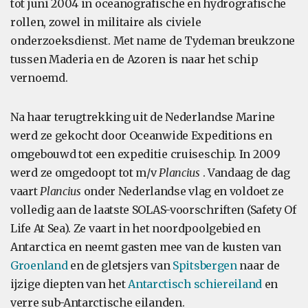
tot juni 2004 in oceanografische en hydrografische
rollen, zowel in militaire als civiele
onderzoeksdienst. Met name de Tydeman breukzone
tussen Maderia en de Azoren is naar het schip
vernoemd.
Na haar terugtrekking uit de Nederlandse Marine
werd ze gekocht door Oceanwide Expeditions en
omgebouwd tot een expeditie cruiseschip. In 2009
werd ze omgedoopt tot m/v
Plancius
. Vandaag de dag
vaart
Plancius
onder Nederlandse vlag en voldoet ze
volledig aan de laatste SOLAS-voorschriften (Safety Of
Life At Sea). Ze vaart in het noordpoolgebied en
Antarctica en neemt gasten mee van de kusten van
Groenland
en de gletsjers van
Spitsbergen
naar de
ijzige diepten van het
Antarctisch schiereiland
en
verre sub-Antarctische eilanden.