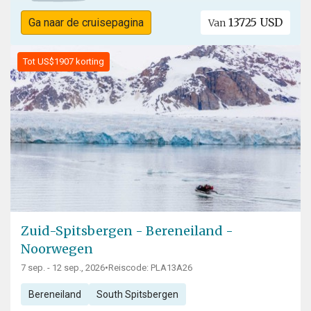
13725 USD
Ga naar de cruisepagina
Van
Tot US$1907 korting
Zuid-Spitsbergen - Bereneiland -
Noorwegen
7 sep. - 12 sep., 2026
•
Reiscode: PLA13A26
Bereneiland
South Spitsbergen