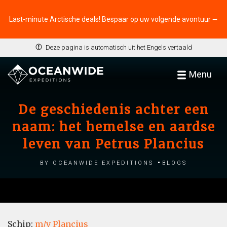
Last-minute Arctische deals! Bespaar op uw volgende avontuur ⭢
Deze pagina is automatisch uit het Engels vertaald
Menu
De geschiedenis achter een
naam: het hemelse en aardse
leven van Petrus Plancius
by Oceanwide Expeditions
Blogs
Schip:
m/v Plancius