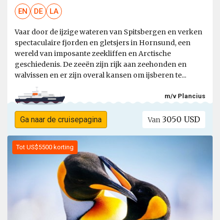
EN
DE
LA
Vaar door de ijzige wateren van Spitsbergen en verken
spectaculaire fjorden en gletsjers in Hornsund, een
wereld van imposante zeekliffen en Arctische
geschiedenis. De zeeën zijn rijk aan zeehonden en
walvissen en er zijn overal kansen om ijsberen te...
m/v Plancius
3050 USD
Ga naar de cruisepagina
Van
Tot US$5500 korting