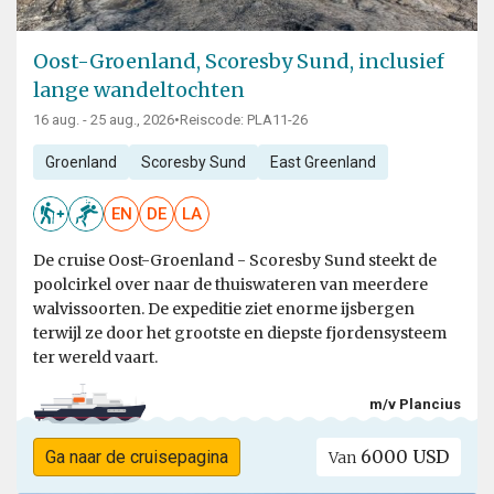
Oost-Groenland, Scoresby Sund, inclusief
lange wandeltochten
16 aug. - 25 aug., 2026
•
Reiscode: PLA11-26
Groenland
Scoresby Sund
East Greenland
EN
DE
LA
De cruise Oost-Groenland - Scoresby Sund steekt de
poolcirkel over naar de thuiswateren van meerdere
walvissoorten. De expeditie ziet enorme ijsbergen
terwijl ze door het grootste en diepste fjordensysteem
ter wereld vaart.
m/v Plancius
6000 USD
Ga naar de cruisepagina
Van