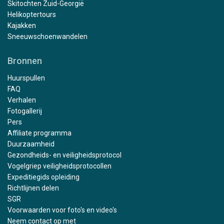
Skitochten Zuid-Georgië
Helikoptertours
Kajakken
Sneeuwschoenwandelen
Bronnen
Huurspullen
FAQ
Verhalen
Fotogallerij
Pers
Affiliate programma
Duurzaamheid
Gezondheids- en veiligheidsprotocol
Vogelgriep veiligheidsprotocollen
Expeditiegids opleiding
Richtlijnen delen
SGR
Voorwaarden voor foto's en video's
Neem contact op met