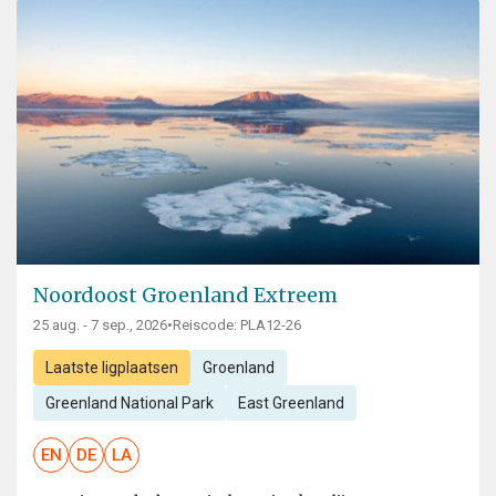
Noordoost Groenland Extreem
25 aug. - 7 sep., 2026
•
Reiscode: PLA12-26
Laatste ligplaatsen
Groenland
Greenland National Park
East Greenland
EN
DE
LA