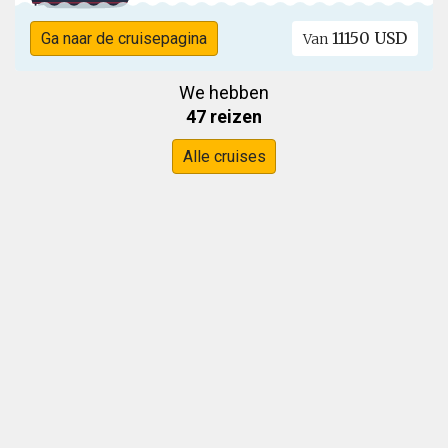
11150 USD
Ga naar de cruisepagina
Van
We hebben
47 reizen
Alle cruises