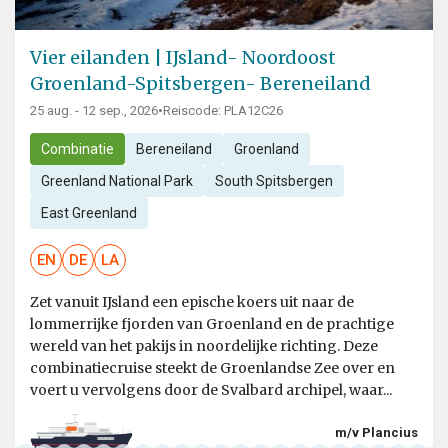
Vier eilanden | IJsland- Noordoost
Groenland-Spitsbergen- Bereneiland
25 aug. - 12 sep., 2026
•
Reiscode: PLA12C26
Combinatie
Bereneiland
Groenland
Greenland National Park
South Spitsbergen
East Greenland
EN
DE
LA
Zet vanuit IJsland een epische koers uit naar de
lommerrijke fjorden van Groenland en de prachtige
wereld van het pakijs in noordelijke richting. Deze
combinatiecruise steekt de Groenlandse Zee over en
voert u vervolgens door de Svalbard archipel, waar...
m/v Plancius