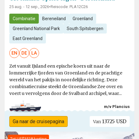
25 aug. - 12 sep., 2026
•
Reiscode: PLA12C26
Combinatie
Bereneiland
Groenland
Greenland National Park
South Spitsbergen
East Greenland
EN
DE
LA
Zet vanuit IJsland een epische koers uit naar de
lommerrijke fjorden van Groenland en de prachtige
wereld van het pakijs in noordelijke richting. Deze
combinatiecruise steekt de Groenlandse Zee over en
voert u vervolgens door de Svalbard archipel, waar...
m/v Plancius
13725 USD
Ga naar de cruisepagina
Van
Tot US$3518 korting