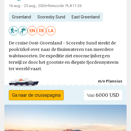
16 aug. - 25 aug., 2026
•
Reiscode: PLA11-26
Groenland
Scoresby Sund
East Greenland
EN
DE
LA
De cruise Oost-Groenland - Scoresby Sund steekt de
poolcirkel over naar de thuiswateren van meerdere
walvissoorten. De expeditie ziet enorme ijsbergen
terwijl ze door het grootste en diepste fjordensysteem
ter wereld vaart.
m/v Plancius
6000 USD
Ga naar de cruisepagina
Van