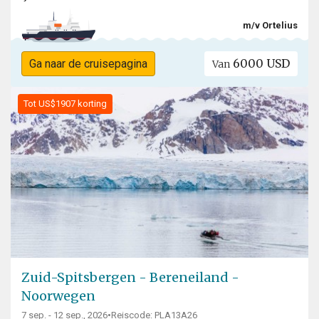
m/v Ortelius
6000 USD
Ga naar de cruisepagina
Van
Tot US$1907 korting
Zuid-Spitsbergen - Bereneiland -
Noorwegen
7 sep. - 12 sep., 2026
•
Reiscode: PLA13A26