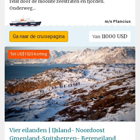
reist door de mooiste zeestraten en fjorden.
Onderweg...
m/v Plancius
11000 USD
Ga naar de cruisepagina
Van
Tot US$1525 korting
Vier eilanden | IJsland- Noordoost
Groenland-Spitsbergen- Bereneiland