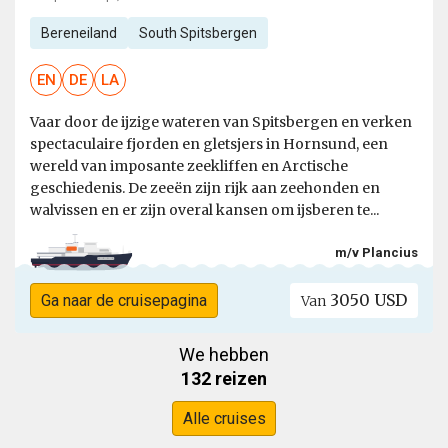
Bereneiland
South Spitsbergen
EN
DE
LA
Vaar door de ijzige wateren van Spitsbergen en verken
spectaculaire fjorden en gletsjers in Hornsund, een
wereld van imposante zeekliffen en Arctische
geschiedenis. De zeeën zijn rijk aan zeehonden en
walvissen en er zijn overal kansen om ijsberen te...
m/v Plancius
3050 USD
Ga naar de cruisepagina
Van
We hebben
132 reizen
Alle cruises