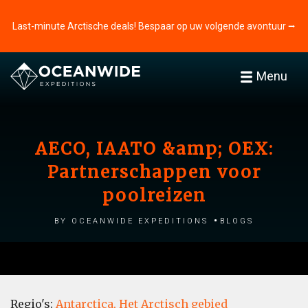
Last-minute Arctische deals! Bespaar op uw volgende avontuur ⭢
Menu
AECO, IAATO &amp; OEX:
Partnerschappen voor
poolreizen
by Oceanwide Expeditions
Blogs
Regio's:
Antarctica,
Het Arctisch gebied