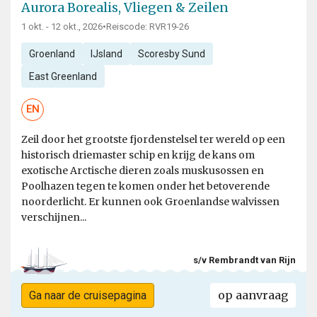
Aurora Borealis, Vliegen & Zeilen
1 okt. - 12 okt., 2026
•
Reiscode: RVR19-26
Groenland
IJsland
Scoresby Sund
East Greenland
EN
Zeil door het grootste fjordenstelsel ter wereld op een
historisch driemaster schip en krijg de kans om
exotische Arctische dieren zoals muskusossen en
Poolhazen tegen te komen onder het betoverende
noorderlicht. Er kunnen ook Groenlandse walvissen
verschijnen...
s/v Rembrandt van Rijn
op aanvraag
Ga naar de cruisepagina