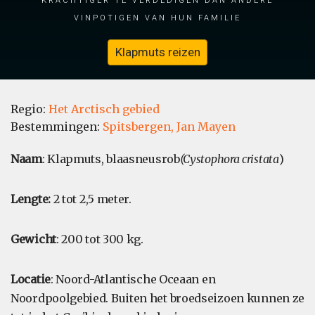
vinpotigen van hun familie
Klapmuts reizen
Regio:
Het Arctisch gebied
Bestemmingen:
Spitsbergen,
Jan Mayen
Naam
: Klapmuts, blaasneusrob
(Cystophora cristata
)
Lengte:
2 tot 2,5 meter.
Gewicht
: 200 tot 300 kg.
Locatie
: Noord-Atlantische Oceaan en
Noordpoolgebied. Buiten het broedseizoen kunnen ze