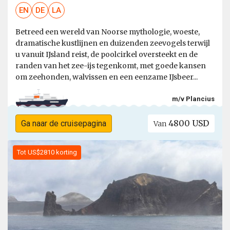
EN
DE
LA
Betreed een wereld van Noorse mythologie, woeste,
dramatische kustlijnen en duizenden zeevogels terwijl
u vanuit IJsland reist, de poolcirkel oversteekt en de
randen van het zee-ijs tegenkomt, met goede kansen
om zeehonden, walvissen en een eenzame IJsbeer...
m/v Plancius
4800 USD
Ga naar de cruisepagina
Van
Tot US$2810 korting