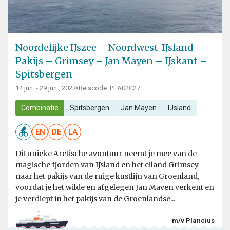
Noordelijke IJszee – Noordwest-IJsland –
Pakijs – Grimsey – Jan Mayen – IJskant –
Spitsbergen
14 jun. - 29 jun., 2027
•
Reiscode: PLA02C27
Combinatie
Spitsbergen
Jan Mayen
IJsland
EN
DE
LA
Dit unieke Arctische avontuur neemt je mee van de
magische fjorden van IJsland en het eiland Grimsey
naar het pakijs van de ruige kustlijn van Groenland,
voordat je het wilde en afgelegen Jan Mayen verkent en
je verdiept in het pakijs van de Groenlandse...
m/v Plancius