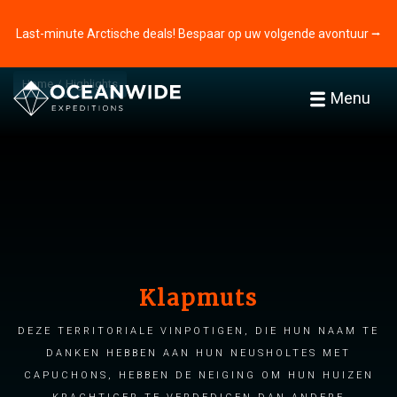
Last-minute Arctische deals! Bespaar op uw volgende avontuur ⭢
Home
Highlights
Menu
Klapmuts
Deze territoriale vinpotigen, die hun naam te
danken hebben aan hun neusholtes met
capuchons, hebben de neiging om hun huizen
krachtiger te verdedigen dan andere