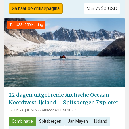
7560 USD
Ga naar de cruisepagina
Van
Tot US$4550 korting
22 dagen uitgebreide Arctische Oceaan –
Noordwest-IJsland – Spitsbergen Explorer
14 jun. - 6 jul., 2027
•
Reiscode: PLA02D27
Combinatie
Spitsbergen
Jan Mayen
IJsland