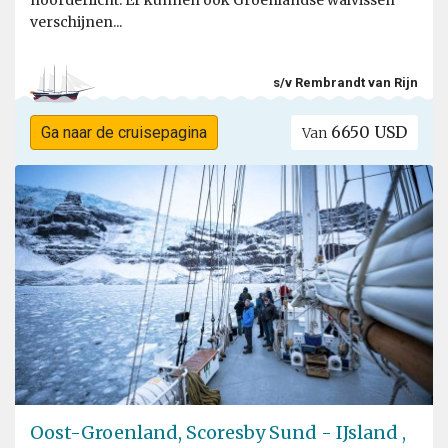
verschijnen...
s/v Rembrandt van Rijn
6650 USD
Ga naar de cruisepagina
Van
Oost-Groenland, Scoresby Sund - IJsland ,