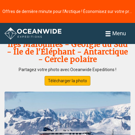
Offres de dernière minute pour l’Arctique ! Économisez sur votre prochaine aventure ⭢
Accueil
Galerie de photos
Menu
Îles Malouines - Géorgie du Sud
- Île de l'Éléphant - Antarctique
- Cercle polaire
Partagez votre photo avec Oceanwide Expeditions !
Télécharger la photo