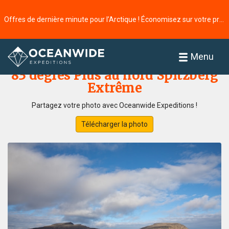
Offres de dernière minute pour l’Arctique ! Économisez sur votre prochaine aventure ⭢
Accueil
Galerie de photos
Menu
83 degrés Plus au nord Spitzberg
Extrême
Partagez votre photo avec Oceanwide Expeditions !
Télécharger la photo