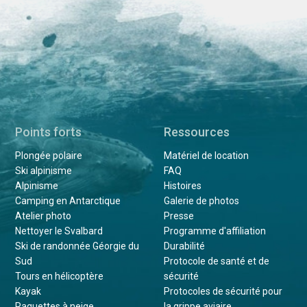
Points forts
Ressources
Plongée polaire
Matériel de location
Ski alpinisme
FAQ
Alpinisme
Histoires
Camping en Antarctique
Galerie de photos
Atelier photo
Presse
Nettoyer le Svalbard
Programme d'affiliation
Ski de randonnée Géorgie du
Durabilité
Sud
Protocole de santé et de
Tours en hélicoptère
sécurité
Kayak
Protocoles de sécurité pour
Raquettes à neige
la grippe aviaire