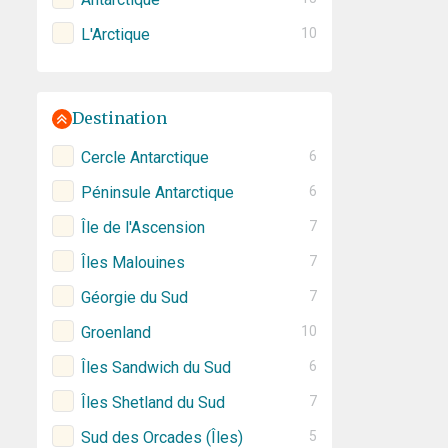
L'Arctique
10
Destination
Cercle Antarctique
6
Péninsule Antarctique
6
Île de l'Ascension
7
Îles Malouines
7
Géorgie du Sud
7
Groenland
10
Îles Sandwich du Sud
6
Îles Shetland du Sud
7
Sud des Orcades (Îles)
5