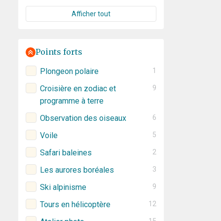
Afficher tout
Points forts
Plongeon polaire
1
Croisière en zodiac et
9
programme à terre
Observation des oiseaux
6
Voile
5
Safari baleines
2
Les aurores boréales
3
Ski alpinisme
9
Tours en hélicoptère
12