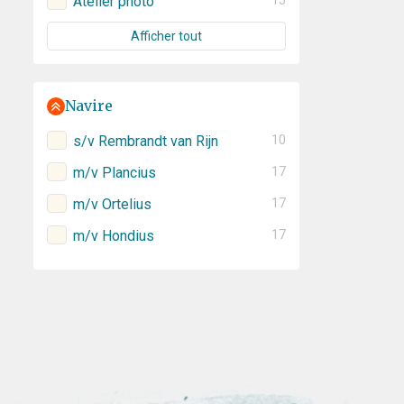
Atelier photo
15
Afficher tout
Navire
s/v Rembrandt van Rijn
10
m/v Plancius
17
m/v Ortelius
17
m/v Hondius
17