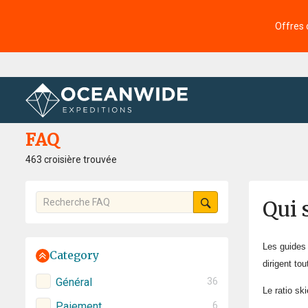
Offres 
Accueil
FAQ
FAQ
463 croisière trouvée
Qui 
Les guides 
Category
dirigent to
Général
36
Le ratio sk
Paiement
6