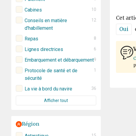
Cabines
10
Cet arti
Conseils en matière
12
d'habillement
Oui
Repas
8
V
Lignes directrices
6
C
Embarquement et débarquement
9
p
Protocole de santé et de
1
sécurité
La vie à bord du navire
36
Afficher tout
Région
Antarctique
15