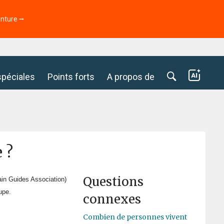
enture ⭢
spéciales
Points forts
A propos de
 ?
Questions
ain Guides Association)
upe.
connexes
Combien de personnes vivent