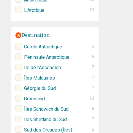
L'Arctique
10
Destination
Cercle Antarctique
6
Péninsule Antarctique
6
Île de l'Ascension
7
Îles Malouines
7
Géorgie du Sud
7
Groenland
10
Îles Sandwich du Sud
6
Îles Shetland du Sud
7
Sud des Orcades (Îles)
5