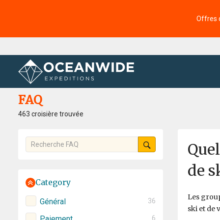
Offres 
Accueil
FAQ
FAQ
463 croisière trouvée
Quel
de s
Category
Les group
Général
36
ski et de 
Paiement
6