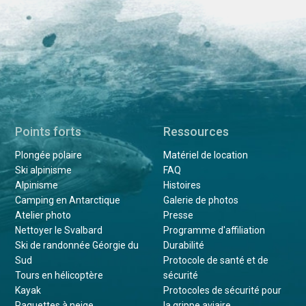
Points forts
Ressources
Plongée polaire
Matériel de location
Ski alpinisme
FAQ
Alpinisme
Histoires
Camping en Antarctique
Galerie de photos
Atelier photo
Presse
Nettoyer le Svalbard
Programme d'affiliation
Ski de randonnée Géorgie du
Durabilité
Sud
Protocole de santé et de
Tours en hélicoptère
sécurité
Kayak
Protocoles de sécurité pour
Raquettes à neige
la grippe aviaire