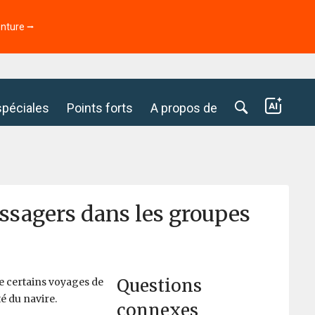
enture ⭢
spéciales
Points forts
A propos de
sagers dans les groupes
Questions
e certains voyages de
té du navire.
connexes