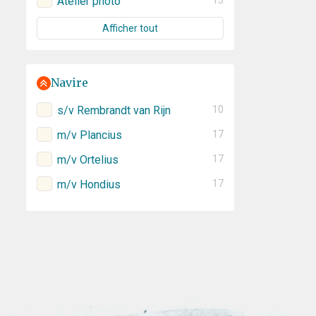
Atelier photo
15
Afficher tout
Navire
s/v Rembrandt van Rijn
10
m/v Plancius
17
m/v Ortelius
17
m/v Hondius
17