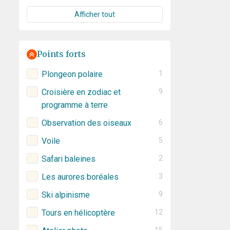
Afficher tout
Points forts
Plongeon polaire
1
Croisière en zodiac et
9
programme à terre
Observation des oiseaux
6
Voile
5
Safari baleines
2
Les aurores boréales
3
Ski alpinisme
9
Tours en hélicoptère
12