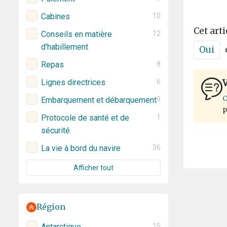
Cabines
10
Cet arti
Conseils en matière
12
d'habillement
Oui
Repas
8
Lignes directrices
6
V
C
Embarquement et débarquement
9
p
Protocole de santé et de
1
sécurité
La vie à bord du navire
36
Afficher tout
Région
Antarctique
15