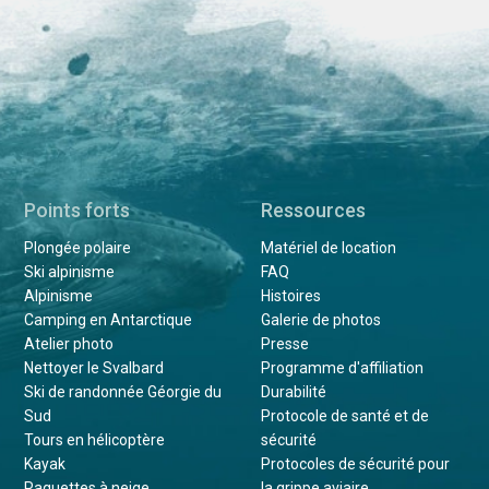
Points forts
Ressources
Plongée polaire
Matériel de location
Ski alpinisme
FAQ
Alpinisme
Histoires
Camping en Antarctique
Galerie de photos
Atelier photo
Presse
Nettoyer le Svalbard
Programme d'affiliation
Ski de randonnée Géorgie du
Durabilité
Sud
Protocole de santé et de
Tours en hélicoptère
sécurité
Kayak
Protocoles de sécurité pour
Raquettes à neige
la grippe aviaire