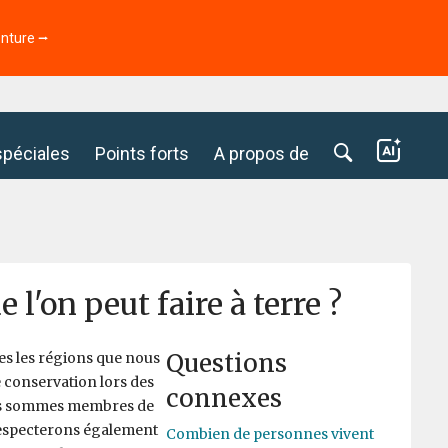
enture ⭢
spéciales
Points forts
A propos de
 l'on peut faire à terre ?
Questions
tes les régions que nous
 conservation lors des
connexes
 Nous sommes membres de
 respecterons également
Combien de personnes vivent