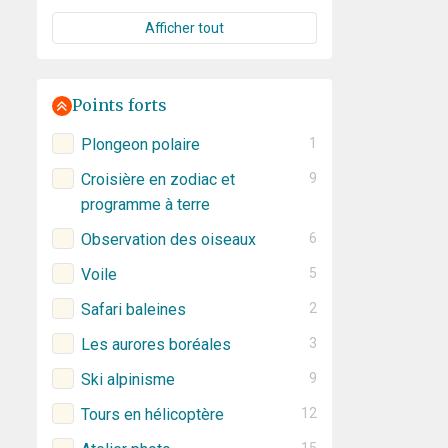
Afficher tout
Points forts
Plongeon polaire
1
Croisière en zodiac et
9
programme à terre
Observation des oiseaux
6
Voile
5
Safari baleines
2
Les aurores boréales
3
Ski alpinisme
9
Tours en hélicoptère
12