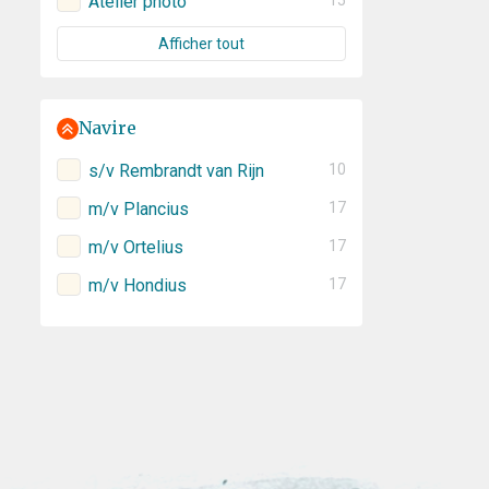
Atelier photo
15
Afficher tout
Navire
s/v Rembrandt van Rijn
10
m/v Plancius
17
m/v Ortelius
17
m/v Hondius
17