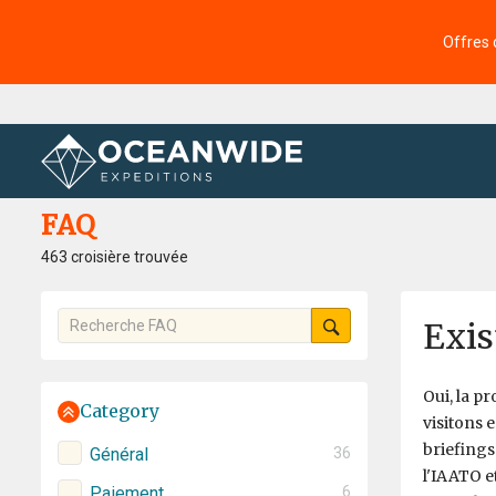
Offres 
Accueil
FAQ
FAQ
463 croisière trouvée
Exist
Oui, la p
Category
visitons 
briefings
Général
36
l'IAATO e
Paiement
6