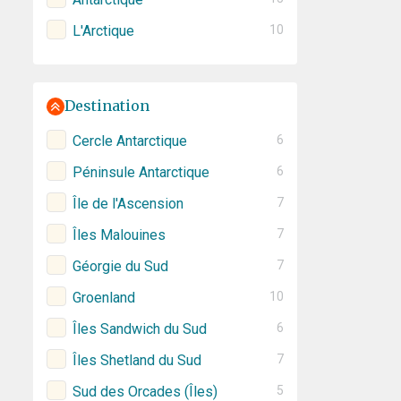
L'Arctique
10
Destination
Cercle Antarctique
6
Péninsule Antarctique
6
Île de l'Ascension
7
Îles Malouines
7
Géorgie du Sud
7
Groenland
10
Îles Sandwich du Sud
6
Îles Shetland du Sud
7
Sud des Orcades (Îles)
5