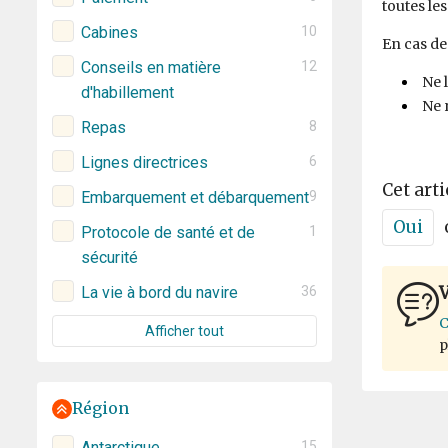
toutes le
Cabines
10
En cas de
Conseils en matière
12
Ne 
d'habillement
Ne 
Repas
8
Lignes directrices
6
Cet arti
Embarquement et débarquement
9
Oui
Protocole de santé et de
1
sécurité
V
La vie à bord du navire
36
C
Afficher tout
p
Région
Antarctique
15