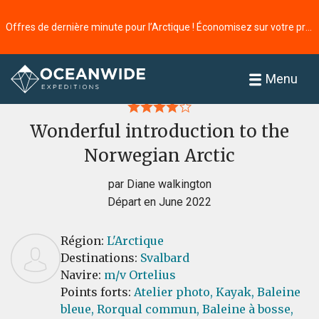
Offres de dernière minute pour l’Arctique ! Économisez sur votre prochaine aventure ⭢
Accueil
Commentaires
Menu
Wonderful introduction to the
Norwegian Arctic
par Diane walkington
Départ en June 2022
Région:
L'Arctique
Destinations:
Svalbard
Navire:
m/v Ortelius
Points forts:
Atelier photo,
Kayak,
Baleine
bleue,
Rorqual commun,
Baleine à bosse,