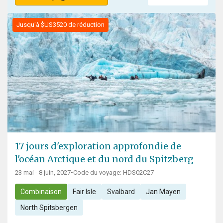
Jusqu'à $US3520 de réduction
17 jours d'exploration approfondie de
l'océan Arctique et du nord du Spitzberg
23 mai - 8 juin, 2027
•
Code du voyage: HDS02C27
Combinaison
Fair Isle
Svalbard
Jan Mayen
North Spitsbergen