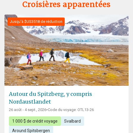
Croisières apparentées
Jusqu'à $US3518 de réduction
Autour du Spitzberg, y compris
Nordaustlandet
26 août - 4 sept., 2026
•
Code du voyage: OTL13-26
1 000 $ de crédit voyage
Svalbard
Around Spitsbergen