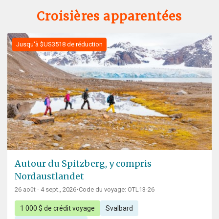
Croisières apparentées
Jusqu'à $US3518 de réduction
Autour du Spitzberg, y compris
Nordaustlandet
26 août - 4 sept., 2026
•
Code du voyage: OTL13-26
1 000 $ de crédit voyage
Svalbard