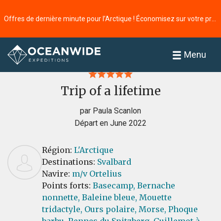
Offres de dernière minute pour l’Arctique ! Économisez sur votre prochaine aventure ⭢
Accueil
Commentaires
Menu
Trip of a lifetime
par Paula Scanlon
Départ en June 2022
Région:
L'Arctique
Destinations:
Svalbard
Navire:
m/v Ortelius
Points forts:
Basecamp,
Bernache
nonnette,
Baleine bleue,
Mouette
tridactyle,
Ours polaire,
Morse,
Phoque