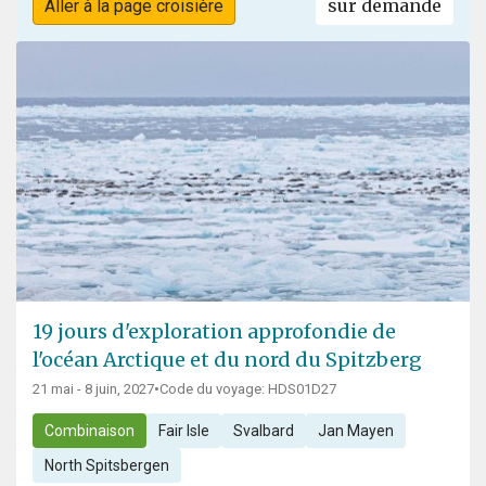
sur demande
Aller à la page croisière
19 jours d'exploration approfondie de
l'océan Arctique et du nord du Spitzberg
21 mai - 8 juin, 2027
•
Code du voyage: HDS01D27
Combinaison
Fair Isle
Svalbard
Jan Mayen
North Spitsbergen