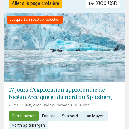
3300 USD
Aller à la page croisière
De
Jusqu'à $US3520 de réduction
17 jours d'exploration approfondie de
l'océan Arctique et du nord du Spitzberg
23 mai - 8 juin, 2027
•
Code du voyage: HDS02C27
Combinaison
Fair Isle
Svalbard
Jan Mayen
North Spitsbergen