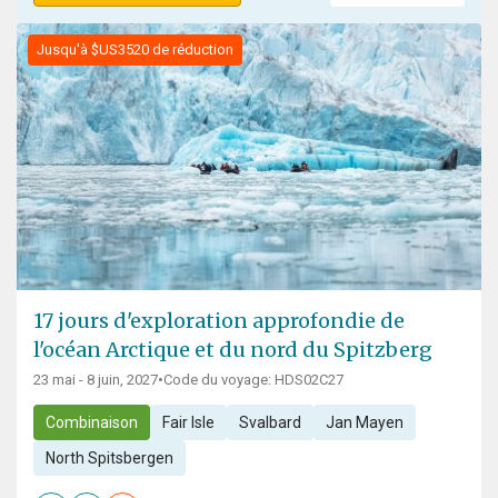
Jusqu'à $US3520 de réduction
17 jours d'exploration approfondie de
l'océan Arctique et du nord du Spitzberg
23 mai - 8 juin, 2027
•
Code du voyage: HDS02C27
Combinaison
Fair Isle
Svalbard
Jan Mayen
North Spitsbergen