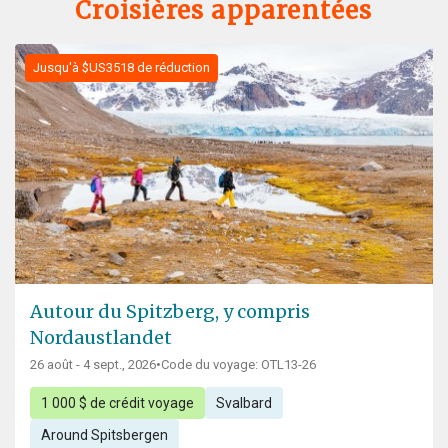
Croisières apparentées
Jusqu'à $US3518 de réduction
Autour du Spitzberg, y compris
Nordaustlandet
26 août - 4 sept., 2026
•
Code du voyage: OTL13-26
1 000 $ de crédit voyage
Svalbard
Around Spitsbergen