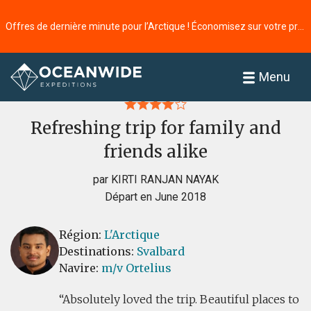
Offres de dernière minute pour l’Arctique ! Économisez sur votre prochaine aventure ⭢
Accueil
Commentaires
Menu
Refreshing trip for family and
friends alike
par KIRTI RANJAN NAYAK
Départ en June 2018
Région:
L'Arctique
Destinations:
Svalbard
Navire:
m/v Ortelius
Absolutely loved the trip. Beautiful places to