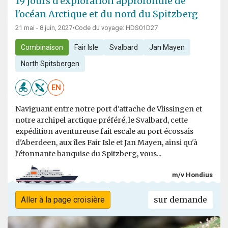
19 jours d'exploration approfondie de
l'océan Arctique et du nord du Spitzberg
21 mai - 8 juin, 2027
•
Code du voyage: HDS01D27
Combinaison
Fair Isle
Svalbard
Jan Mayen
North Spitsbergen
EN
Naviguant entre notre port d'attache de Vlissingen et
notre archipel arctique préféré, le Svalbard, cette
expédition aventureuse fait escale au port écossais
d'Aberdeen, aux îles Fair Isle et Jan Mayen, ainsi qu'à
l'étonnante banquise du Spitzberg, vous...
m/v Hondius
sur demande
Aller à la page croisière