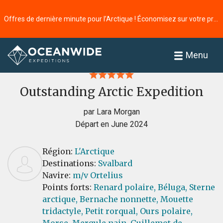
Offres de dernière minute pour l’Arctique ! Économisez sur votre prochaine aventure ⭢
Accueil
Commentaires
Menu
Outstanding Arctic Expedition
par Lara Morgan
Départ en June 2024
Région:
L'Arctique
Destinations:
Svalbard
Navire:
m/v Ortelius
Points forts:
Renard polaire,
Béluga,
Sterne
arctique,
Bernache nonnette,
Mouette
tridactyle,
Petit rorqual,
Ours polaire,