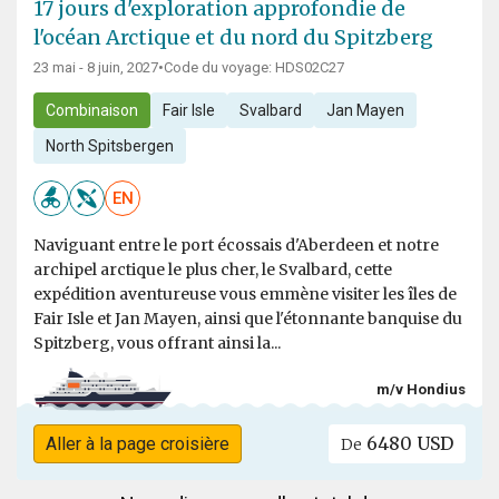
17 jours d'exploration approfondie de
l'océan Arctique et du nord du Spitzberg
23 mai - 8 juin, 2027
•
Code du voyage: HDS02C27
Combinaison
Fair Isle
Svalbard
Jan Mayen
North Spitsbergen
EN
Naviguant entre le port écossais d'Aberdeen et notre
archipel arctique le plus cher, le Svalbard, cette
expédition aventureuse vous emmène visiter les îles de
Fair Isle et Jan Mayen, ainsi que l'étonnante banquise du
Spitzberg, vous offrant ainsi la...
m/v Hondius
6480 USD
Aller à la page croisière
De