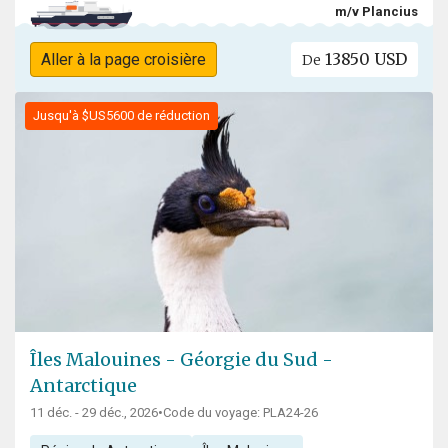
m/v Plancius
13850 USD
Aller à la page croisière
De
Jusqu'à $US5600 de réduction
Îles Malouines - Géorgie du Sud -
Antarctique
11 déc. - 29 déc., 2026
•
Code du voyage: PLA24-26