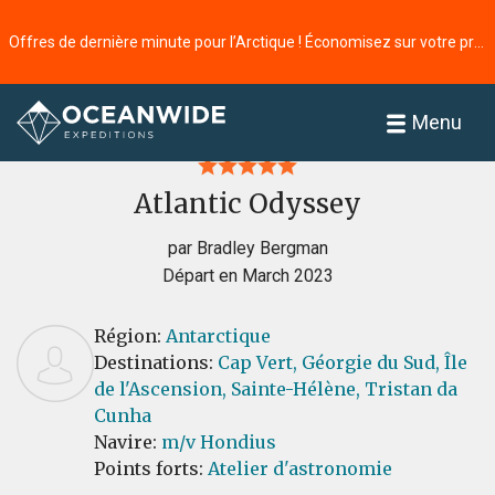
Offres de dernière minute pour l’Arctique ! Économisez sur votre prochaine aventure ⭢
Accueil
Commentaires
Menu
Atlantic Odyssey
par Bradley Bergman
Départ en March 2023
Région:
Antarctique
Destinations:
Cap Vert,
Géorgie du Sud,
Île
de l'Ascension,
Sainte-Hélène,
Tristan da
Cunha
Navire:
m/v Hondius
Points forts:
Atelier d'astronomie