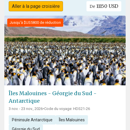
11150 USD
Aller à la page croisière
De
Jusqu'à $US5800 de réduction
Îles Malouines - Géorgie du Sud -
Antarctique
3 nov. - 23 nov., 2026
•
Code du voyage: HDS21-26
Péninsule Antarctique
Îles Malouines
Géorgie du Sud