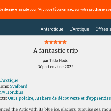
de dernière minute pour l’Arctique ! Économisez sur votre prochaine av
Antarctique
L'Arctique
Offres 
A fantastic trip
par Tilde Hede
Départ en June 2022
L'Arctique
ions:
Svalbard
/v Hondius
orts:
Ours polaire,
Ateliers de découverte et d'apprentis
enced the Artic with its blue ice, glaciers, turquise sea, m