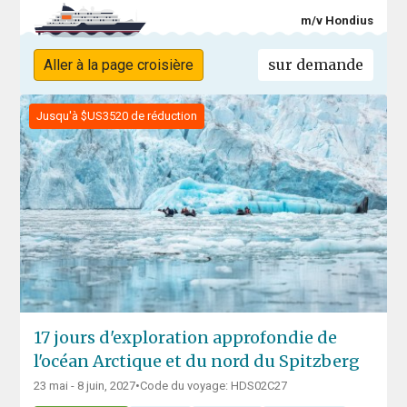
m/v Hondius
sur demande
Aller à la page croisière
Jusqu'à $US3520 de réduction
17 jours d'exploration approfondie de
l'océan Arctique et du nord du Spitzberg
23 mai - 8 juin, 2027
•
Code du voyage: HDS02C27