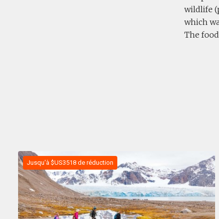
wildlife 
which was
The food 
Jusqu'à $US3518 de réduction