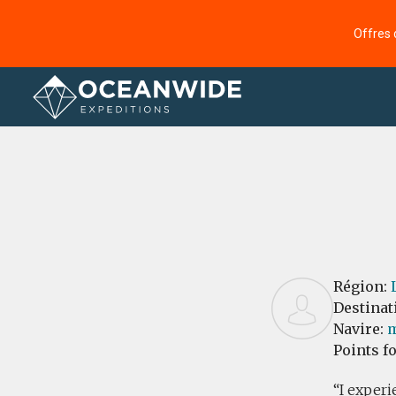
Offres 
Accueil
Commentaires
Région:
Destinat
Navire:
m
Points f
I experi