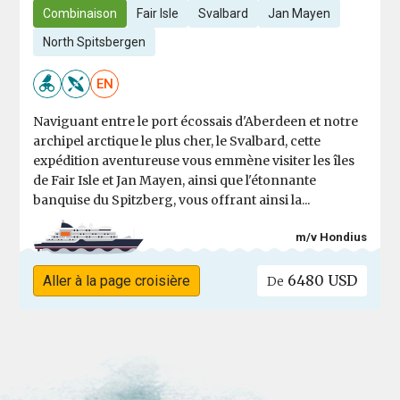
Combinaison
Fair Isle
Svalbard
Jan Mayen
North Spitsbergen
EN
Naviguant entre le port écossais d'Aberdeen et notre
archipel arctique le plus cher, le Svalbard, cette
expédition aventureuse vous emmène visiter les îles
de Fair Isle et Jan Mayen, ainsi que l'étonnante
banquise du Spitzberg, vous offrant ainsi la...
m/v Hondius
6480 USD
Aller à la page croisière
De