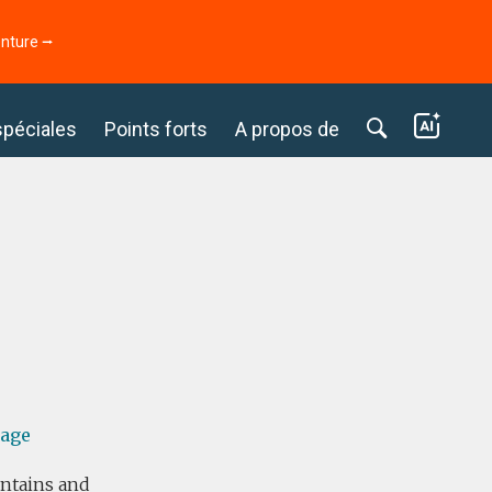
enture ⭢
spéciales
Points forts
A propos de
sage
ountains and