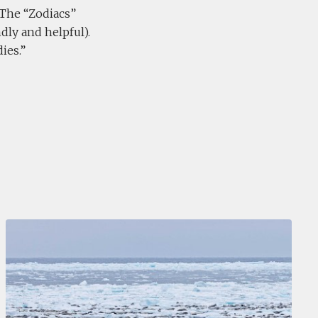
 The “Zodiacs”
dly and helpful).
ies.