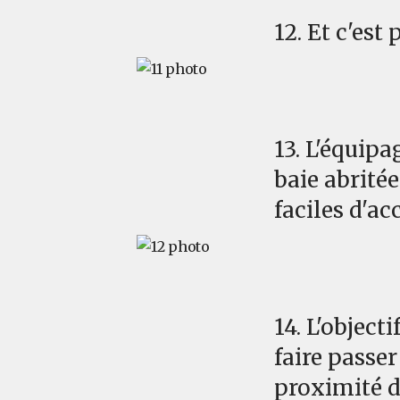
12. Et c'est p
13. L'équipa
baie abrité
faciles d'ac
14. L'objec
faire passer
proximité de