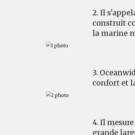
2. Il s'appe
construit 
la marine r
3. Oceanwide
confort et l
4. Il mesure
grande larg