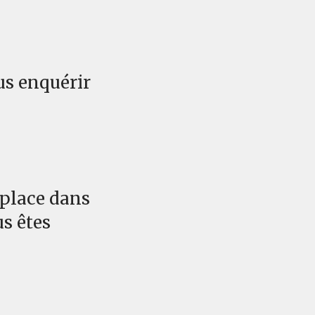
us enquérir
 place dans
s êtes