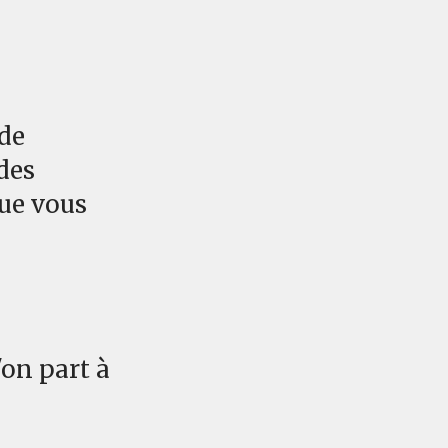
 de
des
que vous
'on part à