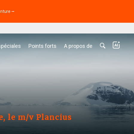
enture ⭢
spéciales
Points forts
A propos de
e, le m/v Plancius