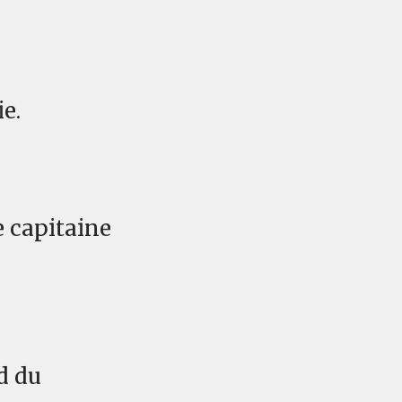
ie.
e capitaine
d du