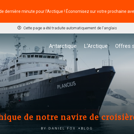
de dernière minute pour l’Arctique ! Économisez sur votre prochaine av
Cette page a été traduite automatiquement de l'anglais
Antarctique
L'Arctique
Offres 
ique de notre navire de croisièr
by Daniel Fox
Blog