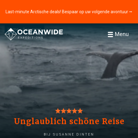
Last-minute Arctische deals! Bespaar op uw volgende avontuur ⭢
Home
Recensies
Menu
Unglaublich schöne Reise
bij Susanne Dinten