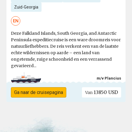
Zuid-Georgia
EN
Deze Falkland Islands, South Georgia, and Antarctic
Peninsula expeditiecruise is een ware droomreis voor
natuurliefhebbers. De reis verkent een van de laatste
echte wildernissen op aarde – een land van
ongetemde, ruige schoonheid en een verrassend
gevarieerd...
m/v Plancius
13850 USD
Ga naar de cruisepagina
Van