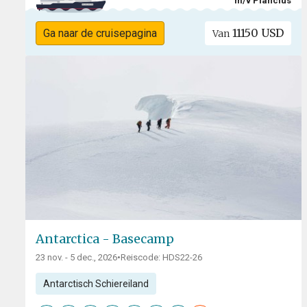
m/v Plancius
11150 USD
Ga naar de cruisepagina
Van
Antarctica - Basecamp
23 nov. - 5 dec., 2026
•
Reiscode: HDS22-26
Antarctisch Schiereiland