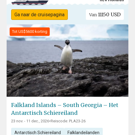
11150 USD
Ga naar de cruisepagina
Van
Tot US$5600 korting
Falkland Islands – South Georgia – Het
Antarctisch Schiereiland
23 nov. - 11 dec., 2026
•
Reiscode: PLA23-26
Antarctisch Schiereiland
Falklandeilanden