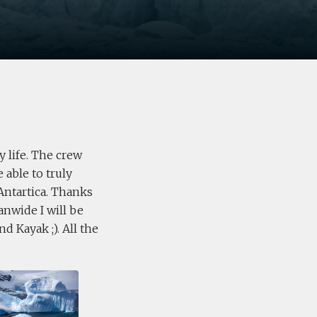
y life. The crew
 able to truly
 Antartica. Thanks
anwide I will be
d Kayak ;). All the