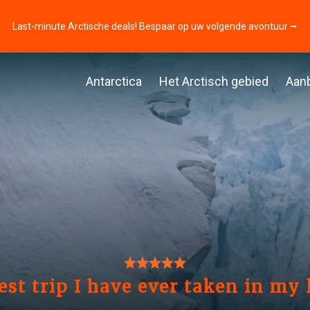
Last-minute Arctische deals! Bespaar op uw volgende avontuur ⭢
Antarctica
Het Arctisch gebied
Aan
st trip I have ever taken in my li