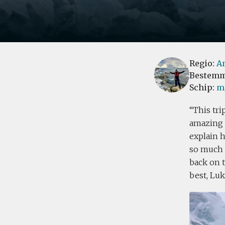
Regio:
An
Bestemm
Schip:
m/
This tri
amazing i
explain h
so much f
back on t
best, Lu