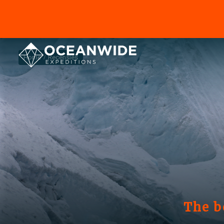
Home
Recensies
The be