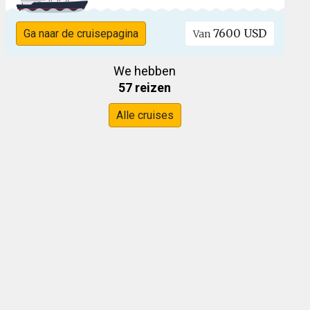
7600 USD
Ga naar de cruisepagina
Van
We hebben
57 reizen
Alle cruises