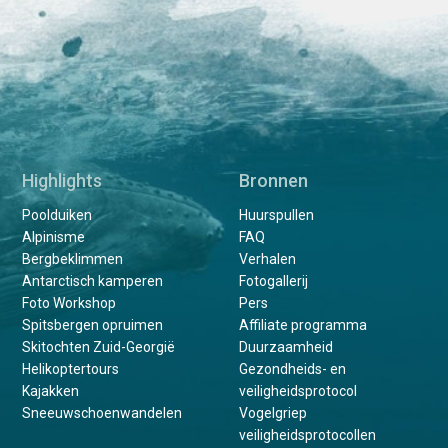
Highlights
Bronnen
Poolduiken
Huurspullen
Alpinisme
FAQ
Bergbeklimmen
Verhalen
Antarctisch kamperen
Fotogallerij
Foto Workshop
Pers
Spitsbergen opruimen
Affiliate programma
Skitochten Zuid-Georgië
Duurzaamheid
Helikoptertours
Gezondheids- en
Kajakken
veiligheidsprotocol
Sneeuwschoenwandelen
Vogelgriep
veiligheidsprotocollen