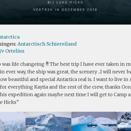
bij Luke Hicks
Vertrek in December 2018
tarctica
ingen:
Antarctisch Schiereiland
v Ortelius
p was life changeing !!! The best trip I have ever taken in m
n ever way, the ship was great, the scenery ...I will never be
ow beautiful and special Antartica real is. I want to live in
or everything Kaytia and the rest of the crew, thanks Oce
his expedition again maybe next time I will get to Camp an
ke Hicks