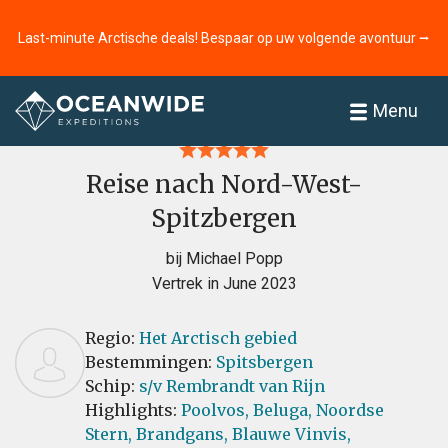
Last-minute Arctische deals! Bespaar op uw volgende avontuur ⭢
Home
Recensies
Menu
Reise nach Nord-West-
Spitzbergen
bij Michael Popp
Vertrek in June 2023
Regio:
Het Arctisch gebied
Bestemmingen:
Spitsbergen
Schip:
s/v Rembrandt van Rijn
Highlights:
Poolvos,
Beluga,
Noordse
Stern,
Brandgans,
Blauwe Vinvis,