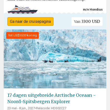
m/v Hondius
3300 USD
Ga naar de cruisepagina
Van
Tot US$3520 korting
17 dagen uitgebreide Arctische Oceaan -
Noord-Spitsbergen Explorer
23 mei - 8 jun., 2027
•
Reiscode: HDS02C27