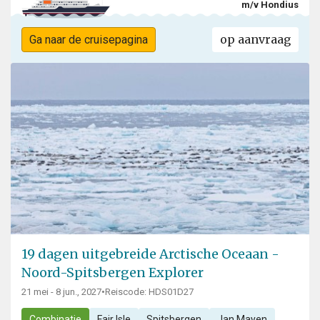
m/v Hondius
op aanvraag
Ga naar de cruisepagina
19 dagen uitgebreide Arctische Oceaan -
Noord-Spitsbergen Explorer
21 mei - 8 jun., 2027
•
Reiscode: HDS01D27
Combinatie
Fair Isle
Spitsbergen
Jan Mayen