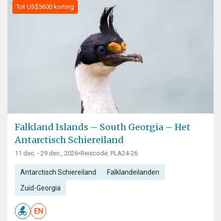
Tot US$5600 korting
Falkland Islands – South Georgia – Het
Antarctisch Schiereiland
11 dec. - 29 dec., 2026
•
Reiscode: PLA24-26
Antarctisch Schiereiland
Falklandeilanden
Zuid-Georgia
EN