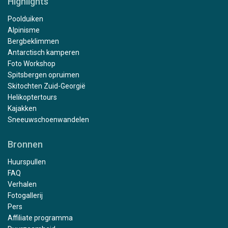
Highlights
Poolduiken
Alpinisme
Bergbeklimmen
Antarctisch kamperen
Foto Workshop
Spitsbergen opruimen
Skitochten Zuid-Georgië
Helikoptertours
Kajakken
Sneeuwschoenwandelen
Bronnen
Huurspullen
FAQ
Verhalen
Fotogallerij
Pers
Affiliate programma