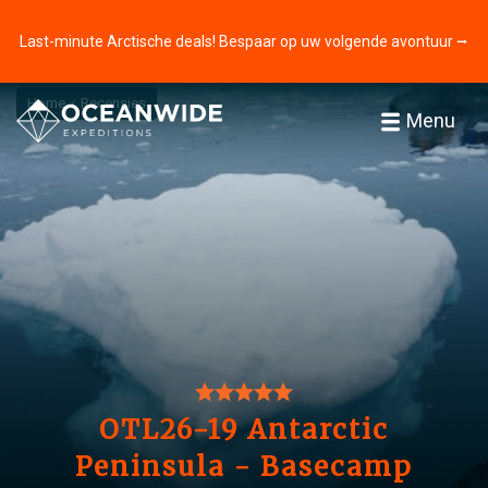
Last-minute Arctische deals! Bespaar op uw volgende avontuur ⭢
Home
Recensies
Menu
OTL26-19 Antarctic
Peninsula - Basecamp