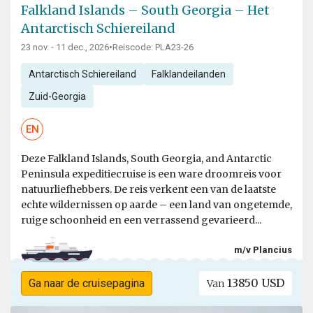
Falkland Islands – South Georgia – Het
Antarctisch Schiereiland
23 nov. - 11 dec., 2026
•
Reiscode: PLA23-26
Antarctisch Schiereiland
Falklandeilanden
Zuid-Georgia
EN
Deze Falkland Islands, South Georgia, and Antarctic
Peninsula expeditiecruise is een ware droomreis voor
natuurliefhebbers. De reis verkent een van de laatste
echte wildernissen op aarde – een land van ongetemde,
ruige schoonheid en een verrassend gevarieerd...
m/v Plancius
13850 USD
Ga naar de cruisepagina
Van