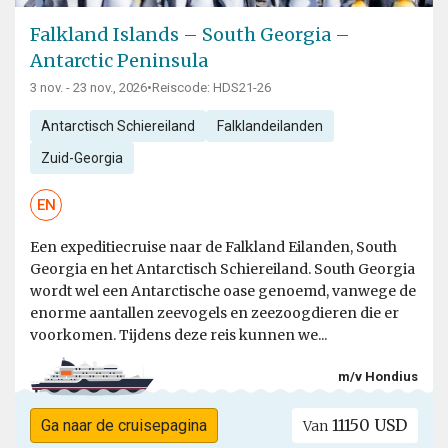
Falkland Islands – South Georgia –
Antarctic Peninsula
3 nov. - 23 nov., 2026
•
Reiscode: HDS21-26
Antarctisch Schiereiland
Falklandeilanden
Zuid-Georgia
EN
Een expeditiecruise naar de Falkland Eilanden, South
Georgia en het Antarctisch Schiereiland. South Georgia
wordt wel een Antarctische oase genoemd, vanwege de
enorme aantallen zeevogels en zeezoogdieren die er
voorkomen. Tijdens deze reis kunnen we...
m/v Hondius
11150 USD
Ga naar de cruisepagina
Van