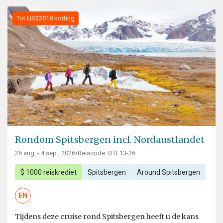
Tot US$3518 korting
Rondom Spitsbergen incl. Nordaustlandet
26 aug. - 4 sep., 2026
•
Reiscode: OTL13-26
$ 1000 reiskrediet
Spitsbergen
Around Spitsbergen
EN
Tijdens deze cruise rond Spitsbergen heeft u de kans