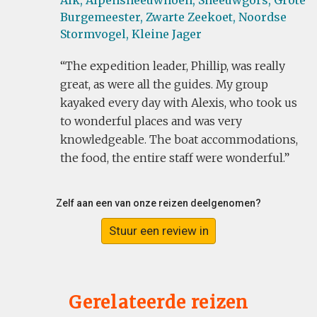
Alk,
Alpensneeuwhoen,
Sneeuwgors,
Grote
Burgemeester,
Zwarte Zeekoet,
Noordse
Stormvogel,
Kleine Jager
The expedition leader, Phillip, was really
great, as were all the guides. My group
kayaked every day with Alexis, who took us
to wonderful places and was very
knowledgeable. The boat accommodations,
the food, the entire staff were wonderful.
Zelf aan een van onze reizen deelgenomen?
Stuur een review in
Gerelateerde reizen