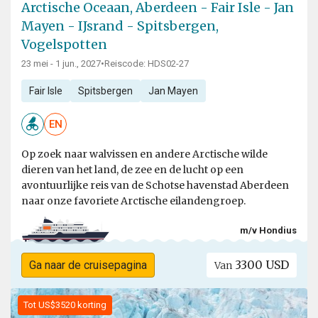
Arctische Oceaan, Aberdeen - Fair Isle - Jan
Mayen - IJsrand - Spitsbergen,
Vogelspotten
23 mei - 1 jun., 2027
•
Reiscode: HDS02-27
Fair Isle
Spitsbergen
Jan Mayen
EN
Op zoek naar walvissen en andere Arctische wilde
dieren van het land, de zee en de lucht op een
avontuurlijke reis van de Schotse havenstad Aberdeen
naar onze favoriete Arctische eilandengroep.
m/v Hondius
3300 USD
Ga naar de cruisepagina
Van
Tot US$3520 korting