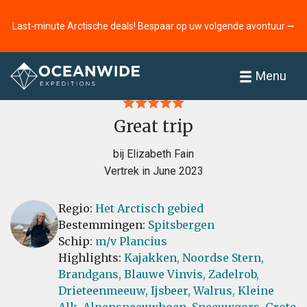
Last-minute Arctische deals! Bespaar op uw volgende avontuur ⭢
Home
Recensies
Menu
Great trip
bij Elizabeth Fain
Vertrek in June 2023
Regio:
Het Arctisch gebied
Bestemmingen:
Spitsbergen
Schip:
m/v Plancius
Highlights:
Kajakken,
Noordse Stern,
Brandgans,
Blauwe Vinvis,
Zadelrob,
Drieteenmeeuw,
Ijsbeer,
Walrus,
Kleine