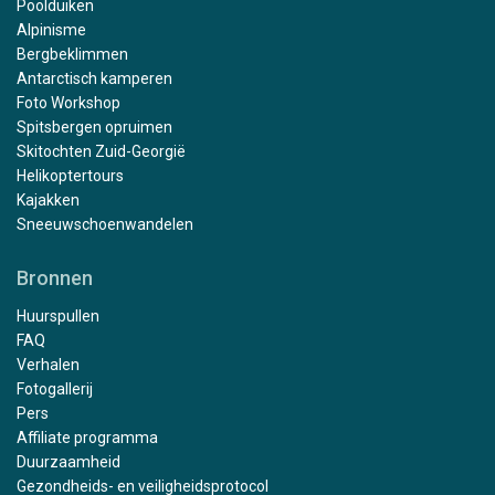
Poolduiken
Alpinisme
Bergbeklimmen
Antarctisch kamperen
Foto Workshop
Spitsbergen opruimen
Skitochten Zuid-Georgië
Helikoptertours
Kajakken
Sneeuwschoenwandelen
Bronnen
Huurspullen
FAQ
Verhalen
Fotogallerij
Pers
Affiliate programma
Duurzaamheid
Gezondheids- en veiligheidsprotocol