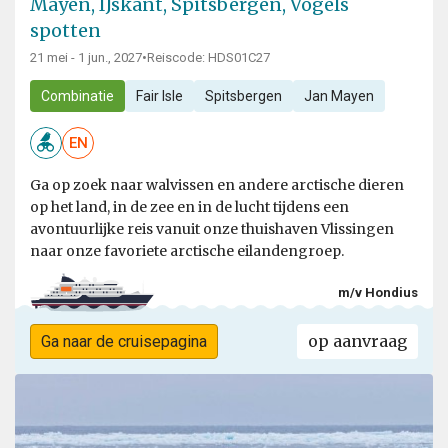
Mayen, IJskant, Spitsbergen, Vogels
spotten
21 mei - 1 jun., 2027
•
Reiscode: HDS01C27
Combinatie
Fair Isle
Spitsbergen
Jan Mayen
EN
Ga op zoek naar walvissen en andere arctische dieren
op het land, in de zee en in de lucht tijdens een
avontuurlijke reis vanuit onze thuishaven Vlissingen
naar onze favoriete arctische eilandengroep.
m/v Hondius
op aanvraag
Ga naar de cruisepagina