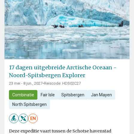
17 dagen uitgebreide Arctische Oceaan -
Noord-Spitsbergen Explorer
23 mei - 8 jun., 2027
•
Reiscode: HDS02C27
Combinatie
Fair Isle
Spitsbergen
Jan Mayen
North Spitsbergen
EN
Deze expeditie vaart tussen de Schotse havenstad