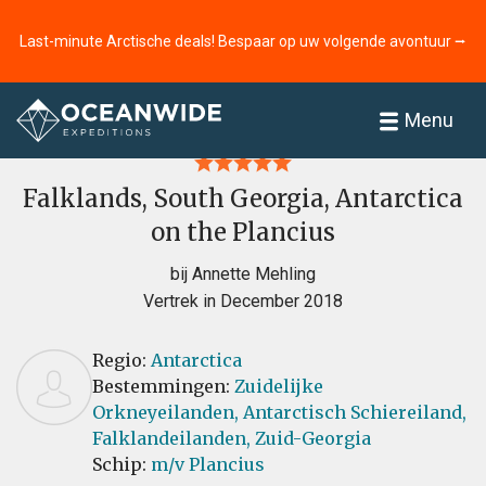
Last-minute Arctische deals! Bespaar op uw volgende avontuur ⭢
Home
Recensies
Menu
Falklands, South Georgia, Antarctica
on the Plancius
bij Annette Mehling
Vertrek in December 2018
Regio:
Antarctica
Bestemmingen:
Zuidelijke
Orkneyeilanden,
Antarctisch Schiereiland,
Falklandeilanden,
Zuid-Georgia
Schip:
m/v Plancius