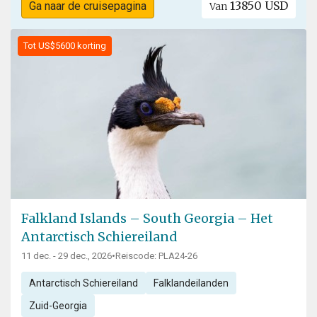
13850 USD
Ga naar de cruisepagina
Van
Tot US$5600 korting
Falkland Islands – South Georgia – Het
Antarctisch Schiereiland
11 dec. - 29 dec., 2026
•
Reiscode: PLA24-26
Antarctisch Schiereiland
Falklandeilanden
Zuid-Georgia