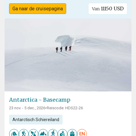
11150 USD
Ga naar de cruisepagina
Van
Antarctica - Basecamp
23 nov. - 5 dec., 2026
•
Reiscode: HDS22-26
Antarctisch Schiereiland
EN