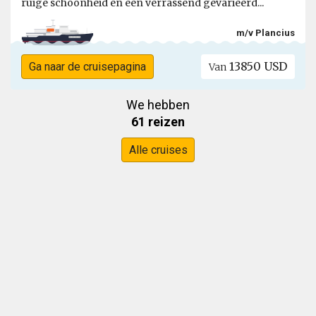
ruige schoonheid en een verrassend gevarieerd...
m/v Plancius
13850 USD
Ga naar de cruisepagina
Van
We hebben
61 reizen
Alle cruises