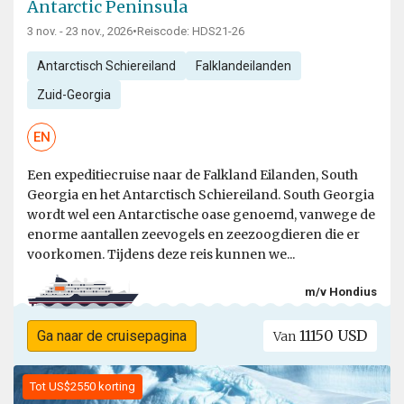
Antarctic Peninsula
3 nov. - 23 nov., 2026
•
Reiscode: HDS21-26
Antarctisch Schiereiland
Falklandeilanden
Zuid-Georgia
EN
Een expeditiecruise naar de Falkland Eilanden, South
Georgia en het Antarctisch Schiereiland. South Georgia
wordt wel een Antarctische oase genoemd, vanwege de
enorme aantallen zeevogels en zeezoogdieren die er
voorkomen. Tijdens deze reis kunnen we...
m/v Hondius
11150 USD
Ga naar de cruisepagina
Van
Tot US$2550 korting