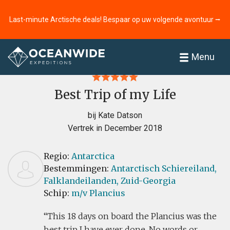
Last-minute Arctische deals! Bespaar op uw volgende avontuur ⭢
Home
Recensies
Menu
Best Trip of my Life
bij Kate Datson
Vertrek in December 2018
Regio:
Antarctica
Bestemmingen:
Antarctisch Schiereiland,
Falklandeilanden,
Zuid-Georgia
Schip:
m/v Plancius
This 18 days on board the Plancius was the
best trip I have ever done. No words or