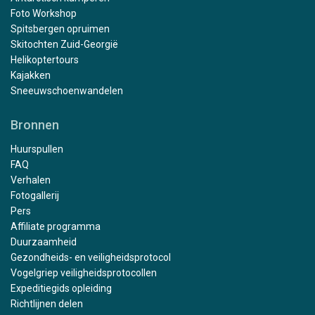
Foto Workshop
Spitsbergen opruimen
Skitochten Zuid-Georgië
Helikoptertours
Kajakken
Sneeuwschoenwandelen
Bronnen
Huurspullen
FAQ
Verhalen
Fotogallerij
Pers
Affiliate programma
Duurzaamheid
Gezondheids- en veiligheidsprotocol
Vogelgriep veiligheidsprotocollen
Expeditiegids opleiding
Richtlijnen delen