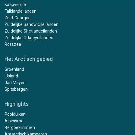
Kaapverdië
Falklandeilanden
Zuid-Georgia
Zuidelijke Sandwicheilanden
Zuidelijke Shetlandeilanden
Zuidelijke Orkneyeilanden
Rosszee
Het Arctisch gebied
Groenland
IJsland
Jan Mayen
Spitsbergen
Highlights
Poolduiken
Alpinisme
Bergbeklimmen
Antarctisch kamperen