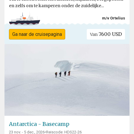
en zelfs om te kamperen onder de zuidelijke...
m/v Ortelius
7600 USD
Ga naar de cruisepagina
Van
Antarctica - Basecamp
23 nov. - 5 dec., 2026
•
Reiscode: HDS22-26