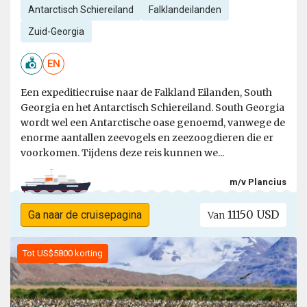
Antarctisch Schiereiland
Falklandeilanden
Zuid-Georgia
EN
Een expeditiecruise naar de Falkland Eilanden, South
Georgia en het Antarctisch Schiereiland. South Georgia
wordt wel een Antarctische oase genoemd, vanwege de
enorme aantallen zeevogels en zeezoogdieren die er
voorkomen. Tijdens deze reis kunnen we...
m/v Plancius
11150 USD
Ga naar de cruisepagina
Van
Tot US$5800 korting