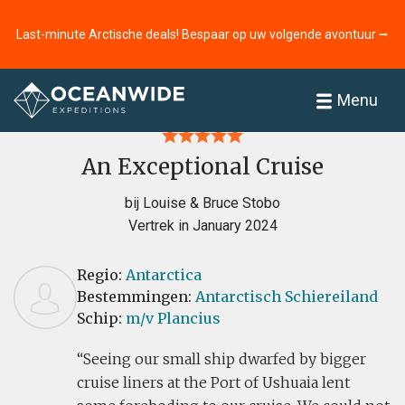
Last-minute Arctische deals! Bespaar op uw volgende avontuur ⭢
Home
Recensies
Menu
An Exceptional Cruise
bij Louise & Bruce Stobo
Vertrek in January 2024
Regio:
Antarctica
Bestemmingen:
Antarctisch Schiereiland
Schip:
m/v Plancius
Seeing our small ship dwarfed by bigger
cruise liners at the Port of Ushuaia lent