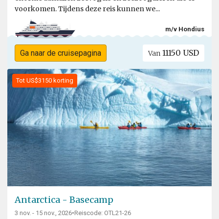
voorkomen. Tijdens deze reis kunnen we...
m/v Hondius
11150 USD
Ga naar de cruisepagina
Van
Tot US$3150 korting
Antarctica - Basecamp
3 nov. - 15 nov., 2026
•
Reiscode: OTL21-26