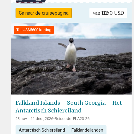
11150 USD
Ga naar de cruisepagina
Van
Tot US$5600 korting
Falkland Islands – South Georgia – Het
Antarctisch Schiereiland
23 nov. - 11 dec., 2026
•
Reiscode: PLA23-26
Antarctisch Schiereiland
Falklandeilanden