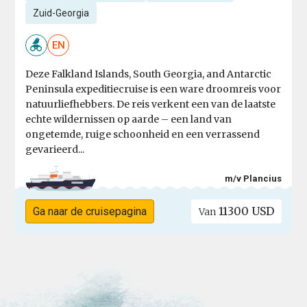
Zuid-Georgia
EN
Deze Falkland Islands, South Georgia, and Antarctic
Peninsula expeditiecruise is een ware droomreis voor
natuurliefhebbers. De reis verkent een van de laatste
echte wildernissen op aarde – een land van
ongetemde, ruige schoonheid en een verrassend
gevarieerd...
m/v Plancius
11300 USD
Ga naar de cruisepagina
Van