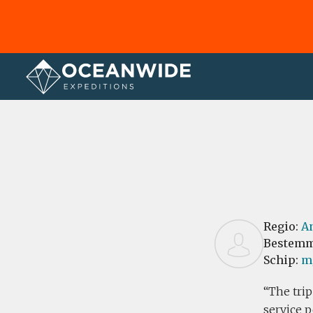
Home
Recensies
Regio:
An
Bestemm
Schip:
m/
The trip
service p