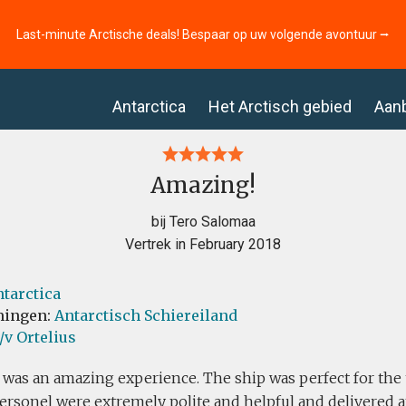
Last-minute Arctische deals! Bespaar op uw volgende avontuur ⭢
Antarctica
Het Arctisch gebied
Aan
Amazing!
bij Tero Salomaa
Vertrek in February 2018
tarctica
ingen:
Antarctisch Schiereiland
v Ortelius
 was an amazing experience. The ship was perfect for the 
ersonel were extremely polite and helpful and delivered a