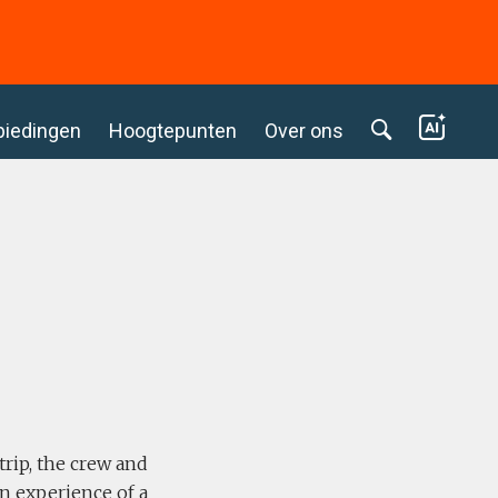
biedingen
Hoogtepunten
Over ons
trip, the crew and
n experience of a