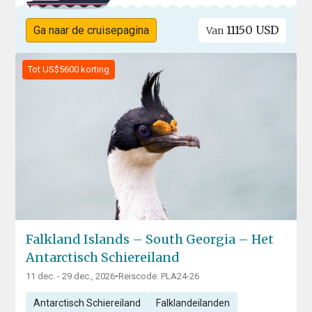
11150 USD
Ga naar de cruisepagina
Van
Tot US$5600 korting
Falkland Islands – South Georgia – Het
Antarctisch Schiereiland
11 dec. - 29 dec., 2026
•
Reiscode: PLA24-26
Antarctisch Schiereiland
Falklandeilanden