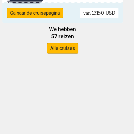
13150 USD
Ga naar de cruisepagina
Van
We hebben
57 reizen
Alle cruises