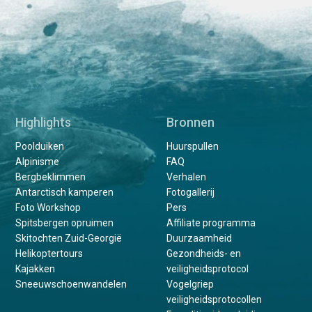
Highlights
Bronnen
Poolduiken
Huurspullen
Alpinisme
FAQ
Bergbeklimmen
Verhalen
Antarctisch kamperen
Fotogallerij
Foto Workshop
Pers
Spitsbergen opruimen
Affiliate programma
Skitochten Zuid-Georgië
Duurzaamheid
Helikoptertours
Gezondheids- en
Kajakken
veiligheidsprotocol
Sneeuwschoenwandelen
Vogelgriep
veiligheidsprotocollen