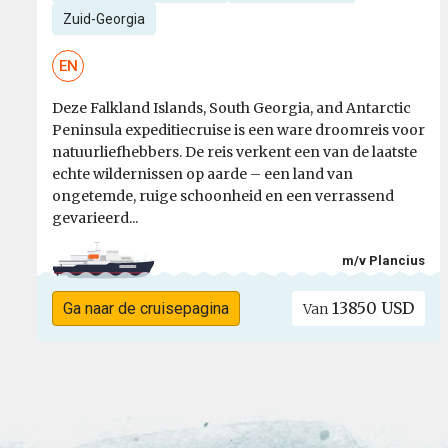
Zuid-Georgia
EN
Deze Falkland Islands, South Georgia, and Antarctic
Peninsula expeditiecruise is een ware droomreis voor
natuurliefhebbers. De reis verkent een van de laatste
echte wildernissen op aarde – een land van
ongetemde, ruige schoonheid en een verrassend
gevarieerd...
m/v Plancius
13850 USD
Ga naar de cruisepagina
Van