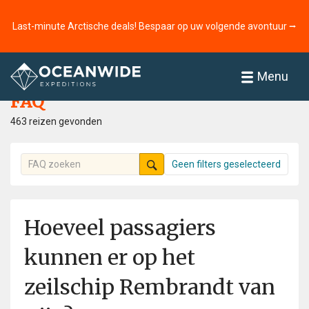
Last-minute Arctische deals! Bespaar op uw volgende avontuur ⭢
Home
FAQ
Menu
FAQ
463 reizen gevonden
Geen filters geselecteerd
Hoeveel passagiers
kunnen er op het
zeilschip Rembrandt van