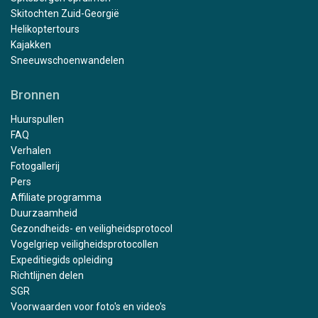
Skitochten Zuid-Georgië
Helikoptertours
Kajakken
Sneeuwschoenwandelen
Bronnen
Huurspullen
FAQ
Verhalen
Fotogallerij
Pers
Affiliate programma
Duurzaamheid
Gezondheids- en veiligheidsprotocol
Vogelgriep veiligheidsprotocollen
Expeditiegids opleiding
Richtlijnen delen
SGR
Voorwaarden voor foto's en video's