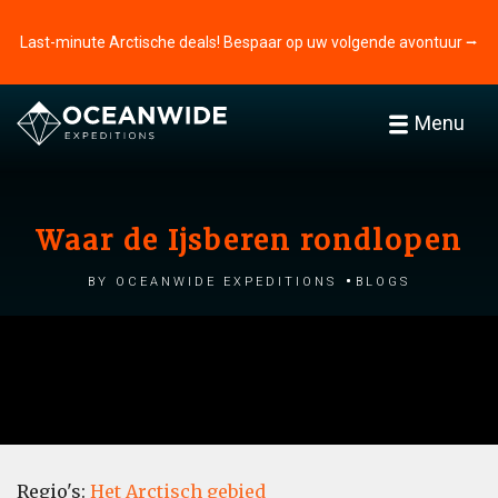
Last-minute Arctische deals! Bespaar op uw volgende avontuur ⭢
Menu
Waar de Ijsberen rondlopen
by Oceanwide Expeditions
Blogs
Regio's:
Het Arctisch gebied