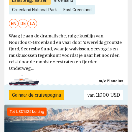
Laatste ligplaatsen
Groenland
Greenland National Park
East Greenland
EN
DE
LA
Waag je aan de dramatische, ruige kustlijn van
Noordoost-Groenland en vaar door 's werelds grootste
fjord, Scoresby Sund, waar je walvissen, zeevogels en
muskusossen tegenkomt voordat je naar het noorden
reist door de mooiste zeestraten en fjorden.
Onderweg...
m/v Plancius
11000 USD
Ga naar de cruisepagina
Van
Tot US$1525 korting