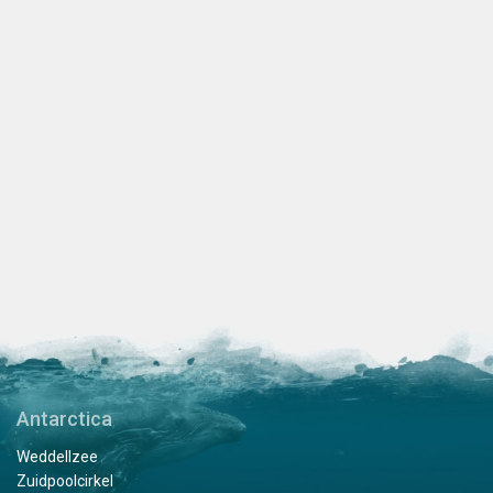
Antarctica
Weddellzee
Zuidpoolcirkel