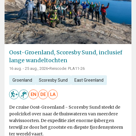
Oost-Groenland, Scoresby Sund, inclusief
lange wandeltochten
16 aug. - 25 aug., 2026
•
Reiscode: PLA11-26
Groenland
Scoresby Sund
East Greenland
EN
DE
LA
De cruise Oost-Groenland - Scoresby Sund steekt de
poolcirkel over naar de thuiswateren van meerdere
walvissoorten. De expeditie ziet enorme ijsbergen
terwijl ze door het grootste en diepste fjordensysteem
ter wereld vaart.