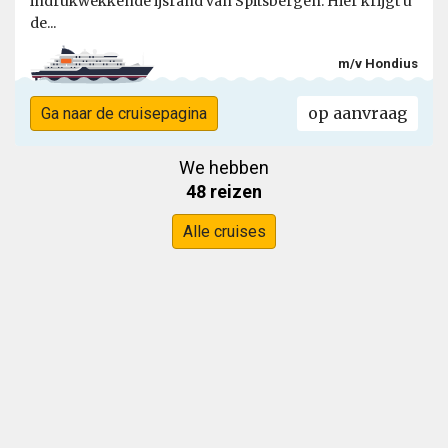
indrukwekkende ijsrand van Spitsbergen. Hier krijgt u
de...
m/v Hondius
op aanvraag
Ga naar de cruisepagina
We hebben
48 reizen
Alle cruises