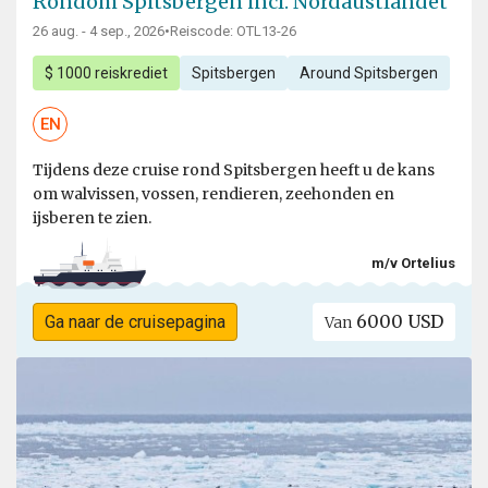
Rondom Spitsbergen incl. Nordaustlandet
26 aug. - 4 sep., 2026
•
Reiscode: OTL13-26
$ 1000 reiskrediet
Spitsbergen
Around Spitsbergen
EN
Tijdens deze cruise rond Spitsbergen heeft u de kans
om walvissen, vossen, rendieren, zeehonden en
ijsberen te zien.
m/v Ortelius
6000 USD
Ga naar de cruisepagina
Van