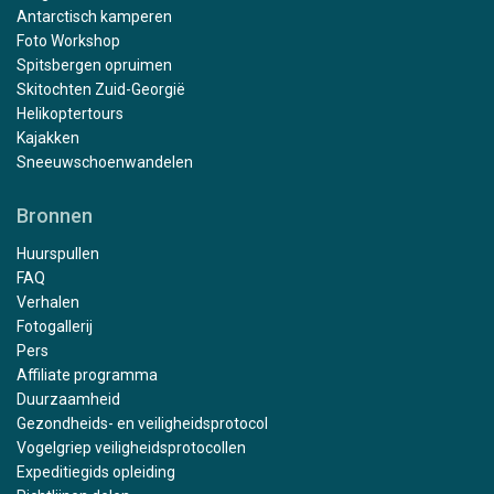
Antarctisch kamperen
Foto Workshop
Spitsbergen opruimen
Skitochten Zuid-Georgië
Helikoptertours
Kajakken
Sneeuwschoenwandelen
Bronnen
Huurspullen
FAQ
Verhalen
Fotogallerij
Pers
Affiliate programma
Duurzaamheid
Gezondheids- en veiligheidsprotocol
Vogelgriep veiligheidsprotocollen
Expeditiegids opleiding