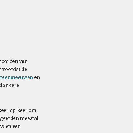
 noorden van
 voordat de
eteenmeeuwen
en
 donkere
keer op keer om
negeerden meestal
uw en een