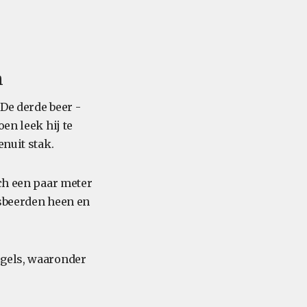
n
De derde beer -
en leek hij te
enuit stak.
ich een paar meter
jsbeerden heen en
ogels, waaronder