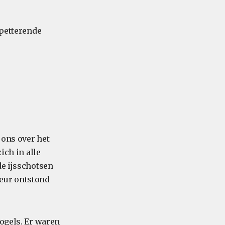
spetterende
 ons over het
ich in alle
de ijsschotsen
heur ontstond
vogels. Er waren