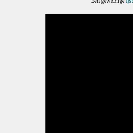
Een geweldige
ijs