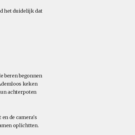
 het duidelijk dat
!
 de beren begonnen
 Ademloos keken
hun achterpoten
t en de camera's
amen oplichtten.