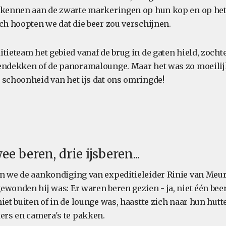
rkennen aan de zwarte markeringen op hun kop en op het
och hoopten we dat die beer zou verschijnen.
tieteam het gebied vanaf de brug in de gaten hield, zocht
endekken of de panoramalounge. Maar het was zo moeilijk
 schoonheid van het ijs dat ons omringde!
ee beren, drie ijsberen...
n we de aankondiging van expeditieleider Rinie van Meu
ewonden hij was: Er waren beren gezien - ja, niet één bee
niet buiten of in de lounge was, haastte zich naar hun hu
kers en camera's te pakken.