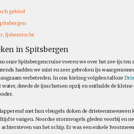
sch gebied
pitsbergen
r,
Ijsbeertocht
eken in Spitsbergen
an onze Spitsbergencruise voeren we over het zee-ijs ten
htends hadden we mist en zeer gebroken ijs waargenomen
angzaam verbeterden. In ons kielzog volgden talloze
Dri
 water, duwde de ijsschotsen opzij en onthulde de kleine
onder.
 flapperend met hun vleugels doken de drieteenmeeuwen 
ltijd te vangen. Noordse stormvogels gleden voorbij en 
 achtersteven van het schip. Er was een enkele Ivoormee