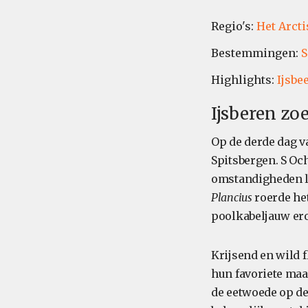
Regio's:
Het Arcti
Bestemmingen:
S
Highlights:
Ijsbee
Ijsberen zo
Op de derde dag v
Spitsbergen. S Oc
omstandigheden l
Plancius
roerde het
poolkabeljauw er
Krijsend en wild
hun favoriete maa
de eetwoede op de