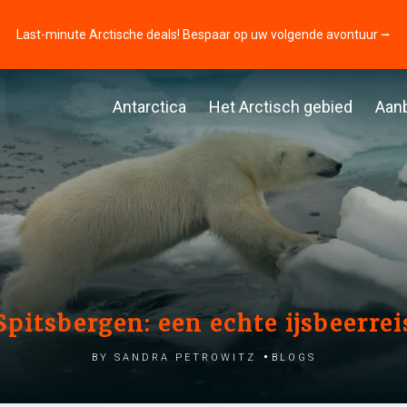
Last-minute Arctische deals! Bespaar op uw volgende avontuur ⭢
Antarctica
Het Arctisch gebied
Aan
Spitsbergen: een echte ijsbeerrei
by Sandra Petrowitz
Blogs