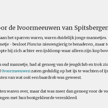
voor de Ivoormeeuwen van Spitsberge
 aan het sparren waren, waren duidelijk jonge mannetjes. 
etje - besloot
Plancius
nieuwsgierig te benaderen
,
maar to
pte hij zich achter een ijsklomp waar alleen zijn kop bov
en oud mannetje, had al genoeg van de jeugdclub en trok z
60
Ivoormeeuwen
zaten geduldig op het ijs te wachten of i
sten van wat ooit een baardrob was geweest.
tten waren over, maar dat was meer dan genoeg voor de v
jongen met hun bontgekleurde verenkleed.