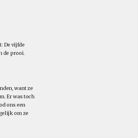
: De vijfde
 de prooi.
inden, want ze
am. Er was toch
ood ons een
gelijk om ze