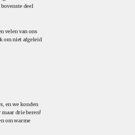
 bovenste deel
en velen van ons
 om niet afgeleid
rs, en we konden
r maar drie beren!
tten om warme