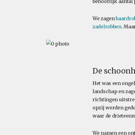
behoorlijk aantal 
We zagen
baardro
zadelrobben
. Maa
De schoonhe
Het was een ongel
landschap en zagen
richtingen uitstr
opzij werden gedu
waar de drieteen
We namen een onte