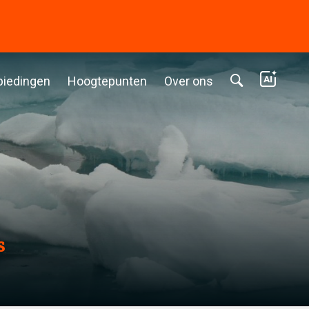
biedingen
Hoogtepunten
Over ons
s