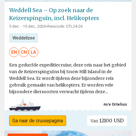
Weddell Sea – Op zoek naar de
Keizerspinguïn, incl. Helikopters
5 dec. - 15 dec., 2026
•
Reiscode: OTL24-26
Weddellzee
EN
CN
LA
Een gedurfde expeditiecruise, deze reis naar het gebied
van de Keizerspinguïns bij Snow Hill Island in de
Weddell Sea. Er wordt tijdens deze bijzondere reis
gebruik gemaakt van helikopters. Er worden vele
bijzondere diersoorten verwacht tijdens deze...
m/v Ortelius
12100 USD
Ga naar de cruisepagina
Van