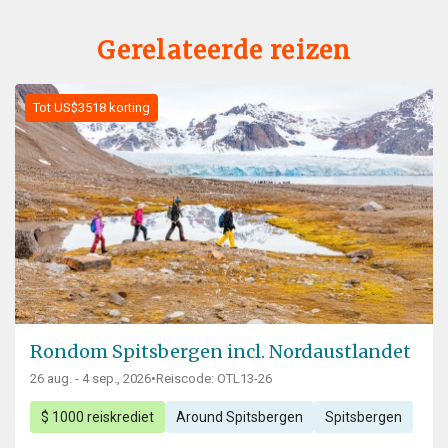
Gerelateerde reizen
Tot US$3518 korting
Rondom Spitsbergen incl. Nordaustlandet
26 aug. - 4 sep., 2026
•
Reiscode: OTL13-26
$ 1000 reiskrediet
Around Spitsbergen
Spitsbergen