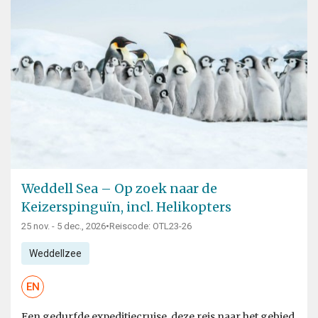
Weddell Sea – Op zoek naar de
Keizerspinguïn, incl. Helikopters
25 nov. - 5 dec., 2026
•
Reiscode: OTL23-26
Weddellzee
EN
Een gedurfde expeditiecruise, deze reis naar het gebied