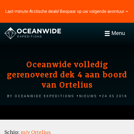
Last-minute Arctische deals! Bespaar op uw volgende avontuur ⭢
Menu
Oceanwide volledig
gerenoveerd dek 4 aan boord
van Ortelius
by Oceanwide Expeditions
Nieuws
24.05.2016
Schip:
m/v Ortelius