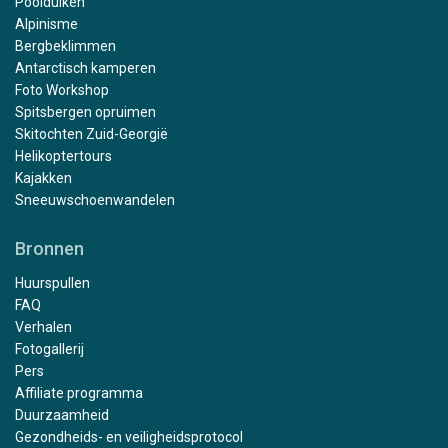
Poolduiken
Alpinisme
Bergbeklimmen
Antarctisch kamperen
Foto Workshop
Spitsbergen opruimen
Skitochten Zuid-Georgië
Helikoptertours
Kajakken
Sneeuwschoenwandelen
Bronnen
Huurspullen
FAQ
Verhalen
Fotogallerij
Pers
Affiliate programma
Duurzaamheid
Gezondheids- en veiligheidsprotocol