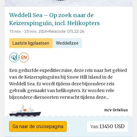
Weddell Sea – Op zoek naar de
Keizerspinguïn, incl. Helikopters
15 nov. - 25 nov., 2026
•
Reiscode: OTL22-26
Laatste ligplaatsen
Weddellzee
EN
Een gedurfde expeditiecruise, deze reis naar het gebied
van de Keizerspinguïns bij Snow Hill Island in de
Weddell Sea. Er wordt tijdens deze bijzondere reis
gebruik gemaakt van helikopters. Er worden vele
bijzondere diersoorten verwacht tijdens deze...
m/v Ortelius
13450 USD
Ga naar de cruisepagina
Van