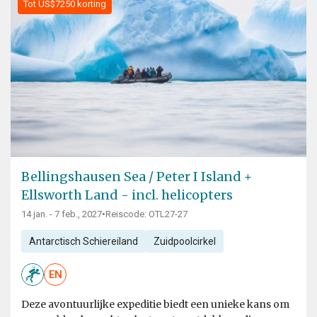
Tot US$7250 korting
Bellingshausen Sea / Peter I Island +
Ellsworth Land - incl. helicopters
14 jan. - 7 feb., 2027
•
Reiscode: OTL27-27
Antarctisch Schiereiland
Zuidpoolcirkel
EN
Deze avontuurlijke expeditie biedt een unieke kans om