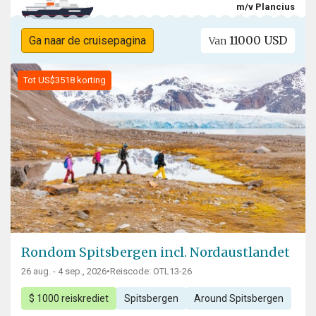
m/v Plancius
11000 USD
Ga naar de cruisepagina
Van
Tot US$3518 korting
Rondom Spitsbergen incl. Nordaustlandet
26 aug. - 4 sep., 2026
•
Reiscode: OTL13-26
$ 1000 reiskrediet
Spitsbergen
Around Spitsbergen