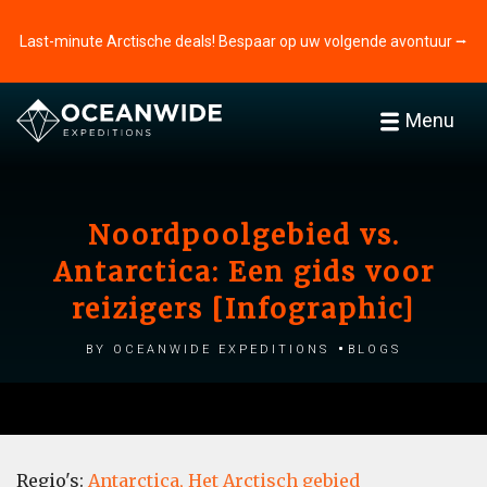
Last-minute Arctische deals! Bespaar op uw volgende avontuur ⭢
Menu
Noordpoolgebied vs.
Antarctica: Een gids voor
reizigers [Infographic]
by Oceanwide Expeditions
Blogs
Regio's:
Antarctica,
Het Arctisch gebied