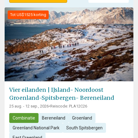
Tot US$1525 korting
Vier eilanden | IJsland- Noordoost
Groenland-Spitsbergen- Bereneiland
25 aug. - 12 sep., 2026
•
Reiscode: PLA12C26
Combinatie
Bereneiland
Groenland
Greenland National Park
South Spitsbergen
East Greenland