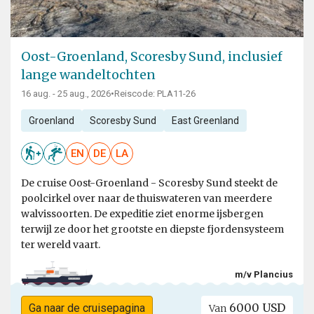
Oost-Groenland, Scoresby Sund, inclusief
lange wandeltochten
16 aug. - 25 aug., 2026
•
Reiscode: PLA11-26
Groenland
Scoresby Sund
East Greenland
EN
DE
LA
De cruise Oost-Groenland - Scoresby Sund steekt de
poolcirkel over naar de thuiswateren van meerdere
walvissoorten. De expeditie ziet enorme ijsbergen
terwijl ze door het grootste en diepste fjordensysteem
ter wereld vaart.
m/v Plancius
6000 USD
Ga naar de cruisepagina
Van