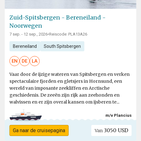
Zuid-Spitsbergen - Bereneiland -
Noorwegen
7 sep. - 12 sep., 2026
•
Reiscode: PLA13A26
Bereneiland
South Spitsbergen
EN
DE
LA
Vaar door de ijzige wateren van Spitsbergen en verken
spectaculaire fjorden en gletsjers in Hornsund, een
wereld van imposante zeekliffen en Arctische
geschiedenis. De zeeën zijn rijk aan zeehonden en
walvissen en er zijn overal kansen om ijsberen te...
m/v Plancius
3050 USD
Ga naar de cruisepagina
Van