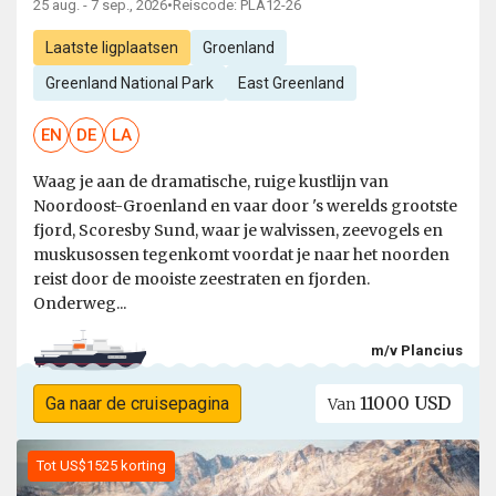
25 aug. - 7 sep., 2026
•
Reiscode: PLA12-26
Laatste ligplaatsen
Groenland
Greenland National Park
East Greenland
EN
DE
LA
Waag je aan de dramatische, ruige kustlijn van
Noordoost-Groenland en vaar door 's werelds grootste
fjord, Scoresby Sund, waar je walvissen, zeevogels en
muskusossen tegenkomt voordat je naar het noorden
reist door de mooiste zeestraten en fjorden.
Onderweg...
m/v Plancius
11000 USD
Ga naar de cruisepagina
Van
Tot US$1525 korting