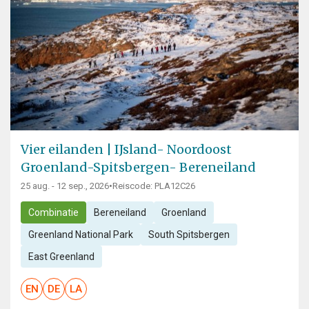
Vier eilanden | IJsland- Noordoost
Groenland-Spitsbergen- Bereneiland
25 aug. - 12 sep., 2026
•
Reiscode: PLA12C26
Combinatie
Bereneiland
Groenland
Greenland National Park
South Spitsbergen
East Greenland
EN
DE
LA