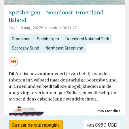
Spitsbergen - Noordoost-Groenland –
IJsland
26 jul. - 9 aug., 2027
•
Reiscode: HDS11-27
Groenland
Spitsbergen
Greenland National Park
Scoresby Sund
Northeast Greenland
EN
Dit Arctische avontuur voert je van het rijk van de
IJsberen in Svalbard naar de prachtige Scoresby Sund
in Groenland en biedt talloze mogelijkheden om de
omgeving te verkennen per Zodiac, expeditieschip en
te voet tijdens epische lange wandeltochten....
m/v Hondius
8950 USD
Ga naar de cruisepagina
Van