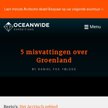
Last-minute Arctische deals! Bespaar op uw volgende avontuur ⭢
Menu
5 misvattingen over
Groenland
by Daniel Fox
Blogs
Regio's:
Het Arctisch gebied