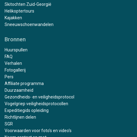
Skitochten Zuid-Georgië
Helikoptertours
Kajakken
Sneeuwschoenwandelen
Bronnen
Huurspullen
FAQ
Verhalen
Fotogallerij
Pers
Affiliate programma
Duurzaamheid
Gezondheids- en veiligheidsprotocol
Vogelgriep veiligheidsprotocollen
Expeditiegids opleiding
Richtlijnen delen
SGR
Voorwaarden voor foto's en video's