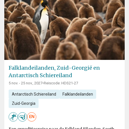
Falklandeilanden, Zuid-Georgië en
Antarctisch Schiereiland
5 nov. - 25 nov., 2027
•
Reiscode: HDS21-27
Antarctisch Schiereiland
Falklandeilanden
Zuid-Georgia
EN
Een expeditiecruise naar de Falkland Eilanden, South