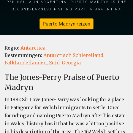
Peninsula in Argentina, Puerto Madryn is the
second-largest fishing port in Argentina
Puerto Madryn reizen
Regio:
Antarctica
Bestemmingen:
Antarctisch Schiereiland,
Falklandeilanden,
Zuid-Georgia
The Jones-Perry Praise of Puerto
Madryn
In 1882 Sir Love Jones-Parry was looking for a place
in Patagonia for Welsh immigrants to settle. Once
founding and naming Puerto Madryn after his estate
in Wales, history has it that he was a bit too positive
in his description of the area: The 162 Welsh settlers