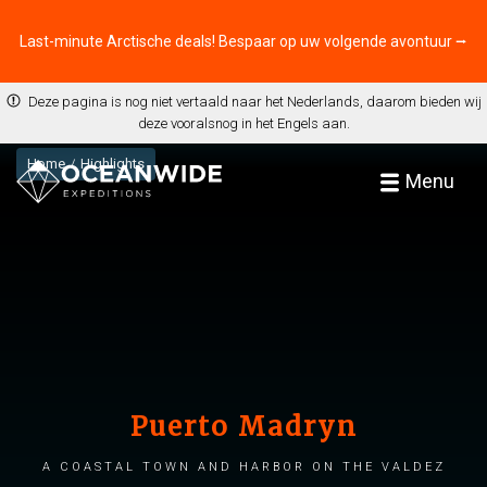
Last-minute Arctische deals! Bespaar op uw volgende avontuur ⭢
Deze pagina is nog niet vertaald naar het Nederlands, daarom bieden wij
deze vooralsnog in het Engels aan.
Home
Highlights
Menu
Puerto Madryn
A coastal town and harbor on the Valdez