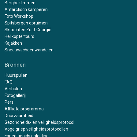
Bergbeklimmen
Antarctisch kamperen
Foto Workshop
Spitsbergen opruimen
Skitochten Zuid-Georgië
Helikoptertours
Kajakken
Sneeuwschoenwandelen
Bronnen
Huurspullen
FAQ
Verhalen
Fotogallerij
Pers
Affiliate programma
Duurzaamheid
Gezondheids- en veiligheidsprotocol
Vogelgriep veiligheidsprotocollen
Expeditiegids opleiding