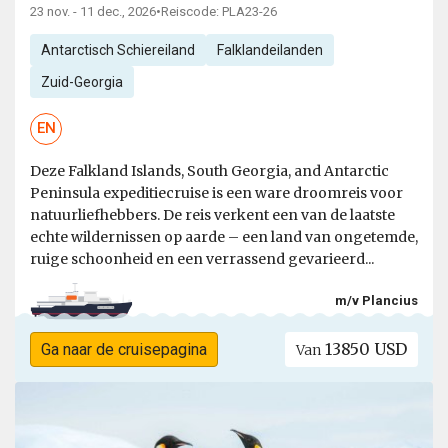
23 nov. - 11 dec., 2026
•
Reiscode: PLA23-26
Antarctisch Schiereiland
Falklandeilanden
Zuid-Georgia
EN
Deze Falkland Islands, South Georgia, and Antarctic
Peninsula expeditiecruise is een ware droomreis voor
natuurliefhebbers. De reis verkent een van de laatste
echte wildernissen op aarde – een land van ongetemde,
ruige schoonheid en een verrassend gevarieerd...
m/v Plancius
13850 USD
Ga naar de cruisepagina
Van