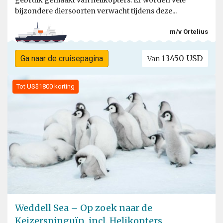
gebruik gemaakt van helikopters. Er worden vele
bijzondere diersoorten verwacht tijdens deze...
m/v Ortelius
13450 USD
Ga naar de cruisepagina
Van
Tot US$1800 korting
Weddell Sea – Op zoek naar de
Keizerspinguïn, incl. Helikopters