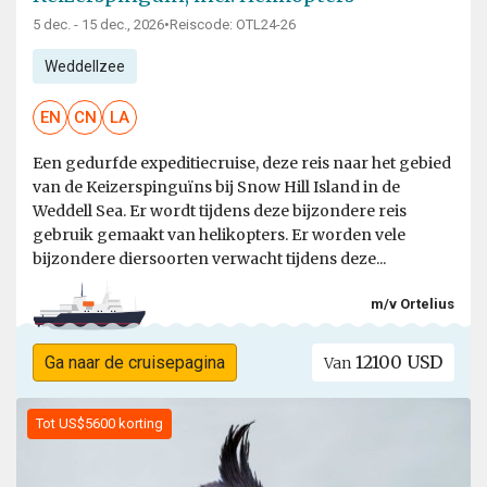
5 dec. - 15 dec., 2026
•
Reiscode: OTL24-26
Weddellzee
EN
CN
LA
Een gedurfde expeditiecruise, deze reis naar het gebied
van de Keizerspinguïns bij Snow Hill Island in de
Weddell Sea. Er wordt tijdens deze bijzondere reis
gebruik gemaakt van helikopters. Er worden vele
bijzondere diersoorten verwacht tijdens deze...
m/v Ortelius
12100 USD
Ga naar de cruisepagina
Van
Tot US$5600 korting