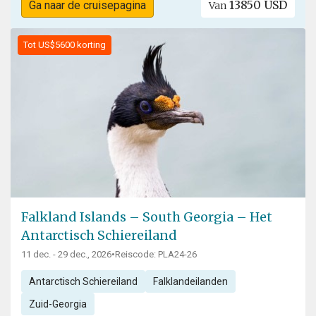
13850 USD
Ga naar de cruisepagina
Van
Tot US$5600 korting
Falkland Islands – South Georgia – Het
Antarctisch Schiereiland
11 dec. - 29 dec., 2026
•
Reiscode: PLA24-26
Antarctisch Schiereiland
Falklandeilanden
Zuid-Georgia