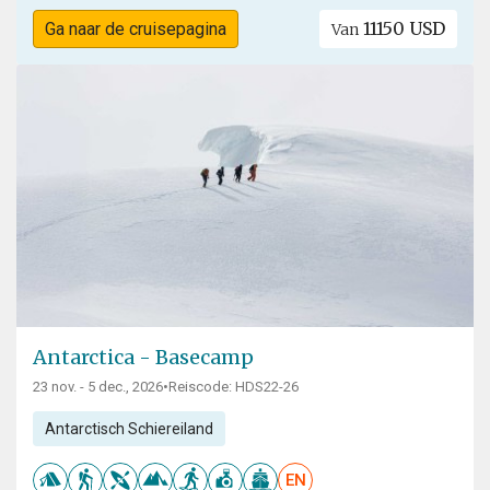
11150 USD
Ga naar de cruisepagina
Van
Antarctica - Basecamp
23 nov. - 5 dec., 2026
•
Reiscode: HDS22-26
Antarctisch Schiereiland
EN