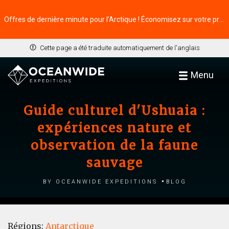
Offres de dernière minute pour l’Arctique ! Économisez sur votre prochaine aventure ⭢
Cette page a été traduite automatiquement de l'anglais
Menu
Guide culturel d'Ushuaia :
expériences nature et
observation de la faune
sauvage
by Oceanwide Expeditions
Blog
Régions:
Antarctique