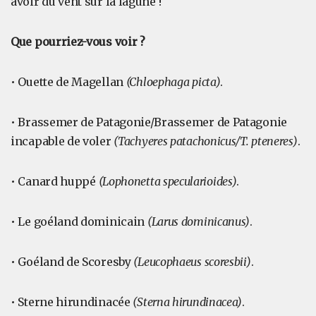
avoir du vent sur la lagune !
Que pourriez-vous voir ?
• Ouette de Magellan
(Chloephaga picta)
.
• Brassemer de Patagonie/Brassemer de Patagonie
incapable de voler
(Tachyeres patachonicus/T. pteneres)
.
• Canard huppé
(Lophonetta specularioides)
.
• Le goéland dominicain
(Larus dominicanus)
.
• Goéland de Scoresby
(Leucophaeus scoresbii)
.
• Sterne hirundinacée
(Sterna hirundinacea)
.