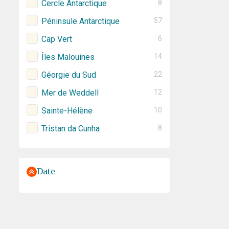
Cercle Antarctique
8
Péninsule Antarctique
57
Cap Vert
6
Îles Malouines
14
Géorgie du Sud
22
Mer de Weddell
12
Sainte-Hélène
10
Tristan da Cunha
8
Date