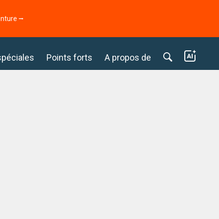
enture ⭢
spéciales
Points forts
A propos de