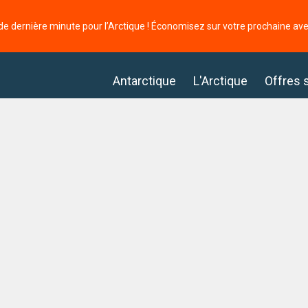
de dernière minute pour l’Arctique ! Économisez sur votre prochaine av
Antarctique
L'Arctique
Offres 